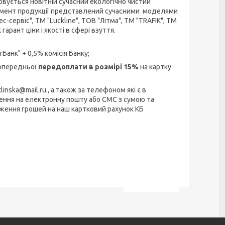
овується новітній сучасний екологічно чистий
тимент продукції представлений сучасними моделями
сервіс", ТМ "Luckline", ТОВ "Літма", ТМ "TRAFIK", ТМ
гарант ціни і якості в сфері взуття.
Банк" + 0,5% комісія Банку;
попередньої
передоплати в розмірі 15%
на картку
inska@mail.ru., а також за телефоном які є в
ення на електронну пошту або СМС з сумою та
ження грошей на наш картковий рахунок КБ