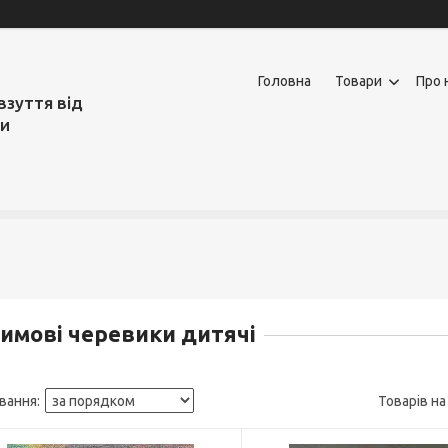
Головна
Товари
Про 
взуття від
ми
имові черевики дитячі