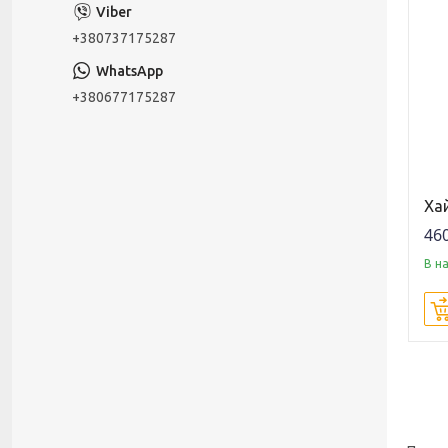
+380737175287
+380677175287
Хай
460
В н