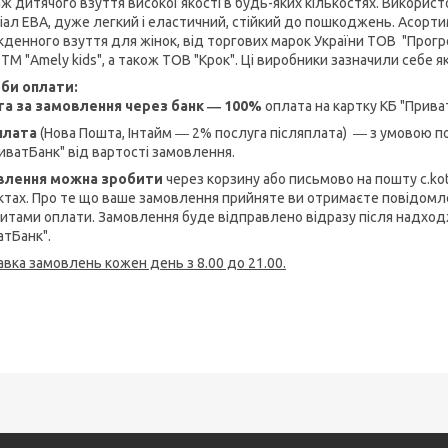
ж дитячого взуття високої якості в будь-яких кількостях. Використ
іал ЕВА, дуже легкий і еластичний, стійкий до пошкоджень. Асор
денного взуття для жінок, від торгових марок України ТОВ "Прогрес-
, ТМ "Amely kids", а також ТОВ "Крок". Ці виробники зазначили себе як 
би оплати:
а за замовлення через банк ― 100%
оплата на картку КБ "Приват
плата
(Нова Пошта, Інтайм ― 2% послуга післяплата) ― з умовою 
иватБанк" від вартості замовлення.
влення можна зробити
через корзину або письмово на пошту c.kotl
ктах. Про те що ваше замовлення прийняте ви отримаєте повідомл
зитами оплати. Замовлення буде відправлено відразу після надход
атБанк".
авка замовлень кожен день з 8.00 до 21.00.