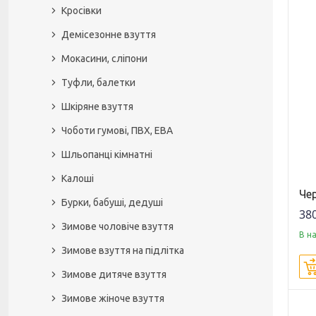
Кросівки
Демісезонне взуття
Мокасини, сліпони
Туфли, балетки
Шкіряне взуття
Чоботи гумові, ПВХ, ЕВА
Шльопанці кімнатні
Калоші
Че
Бурки, бабуші, дедуші
380
Зимове чоловіче взуття
В н
Зимове взуття на підлітка
Зимове дитяче взуття
Зимове жіноче взуття