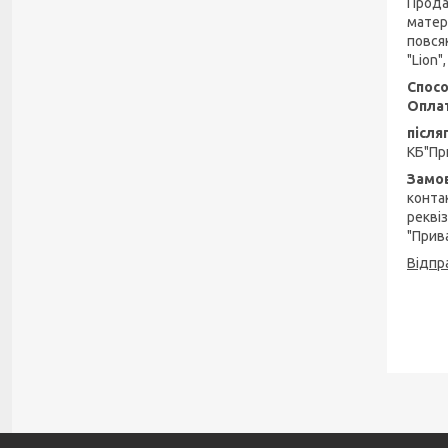
Прода
матер
повсяк
"Lion"
Спосо
Оплат
після
КБ"Пр
Замо
конта
рекві
"Прив
Відпр