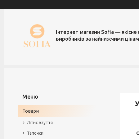
Інтернет магазин Sofia — якісне 
виробників за найнижчими ціна
У
Товари
Літнє взуття
Тапочки
С