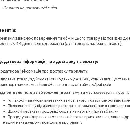
Оплата на расчётный счёт
арантія:
омпанія здійснює повернення та обмін цього товару відповідно д
ротягом 14 днів після одержання (для товарів належної якості).
одаткова інформація про доставку та оплату:
ідправка товару здійснюється щоденно
до 16-00
, крім неділі. Доставк
ранспортними компаніями «Нова пошта», «Інтайм», «Делівері».
ідповідальність за збереження
вантажу під час перевезення несе тр
Готівкою – за умови вивезення замовленого товару самостійно клієн
Післяплатою – у відділенні транспортної компанії при отриманні то
Шляхом переказу грошових коштів на картку «Приватбанку».
Процедура відправки замовлення істотно прискориться, якщо відра
нашим менеджером і повідомте про оплату