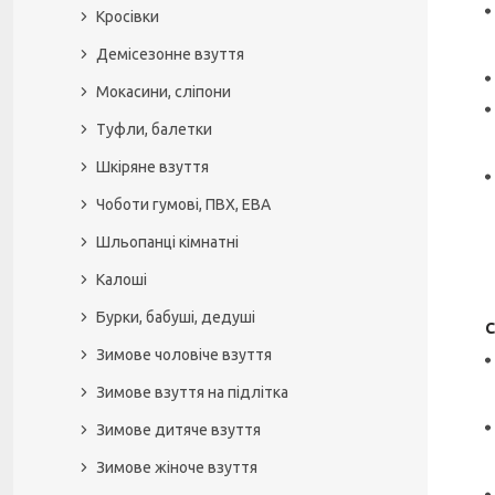
Кросівки
Демісезонне взуття
Мокасини, сліпони
Туфли, балетки
Шкіряне взуття
Чоботи гумові, ПВХ, ЕВА
Шльопанці кімнатні
Калоші
Бурки, бабуші, дедуші
С
Зимове чоловіче взуття
Зимове взуття на підлітка
Зимове дитяче взуття
Зимове жіноче взуття