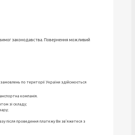
о вимог законодавства. Повернення можливий
а замовлень по території України здійснюється
анспортна компанія.
том зі складу;
вару;
зу після проведення платежу Ви зв'яжетеся з