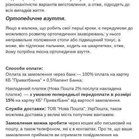
різноманітністю варіантів виготовлення, а отже, підходять до
всіх випадків життя.
Ортопедичне взуття.
Якщо в малюка, що робить свої перші кроки, є передумови до
можливого розвитку ортопедичних захворювань: у нього
неправильне положення стопи або підвищений тонус, а
може, він підтискає пальчики, ходить на шкарпетках, отже,
йому потрібна якісна ортопедичне взуття.
Способи оплати:
Оплата за замовлення через банк — 100% оплата на картку
КБ "Приватбанка" + 0,5%апент Банка;
Накладений платеж (Нова Пошта 2% послуга накладена
платеж) ―
з умовою попередньої передоплати в розмірі
15%
на картку КБ" ПриватБанк" від вартості замовлення.
Служби доставки:
ТОВ "Нова Пошта", УкрПошта, також
можлива доставка у великі міста попутним вантажем.
Замовлення можна зробити
через кошик або письмовий на
пошту, а також телефоном, які є в контактах. Про те, що ваше
замовлення приймаєте ви отримаєте повідомлення на