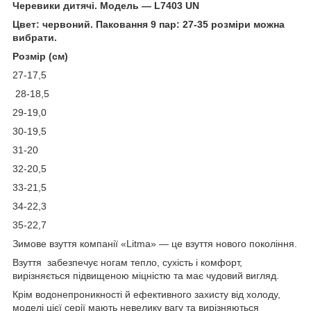
Черевики дитячі. Модель — L7403 UN
Цвет: червоний. Паковання 9 пар: 27-35 розміри можна
вибрати.
Розмір (
см)
27-17,5
28-18,5
29-19,0
30-19,5
31-20
32-20,5
33-21,5
34-22,3
35-22,7
Зимове взуття компанії «Litma» — це взуття нового покоління.
Взуття забезпечує ногам тепло, сухість і комфорт,
вирізняється підвищеною міцністю та має чудовий вигляд.
Крім водонепроникності й ефективного захисту від холоду,
моделі цієї серії мають невелику вагу та вирізняються