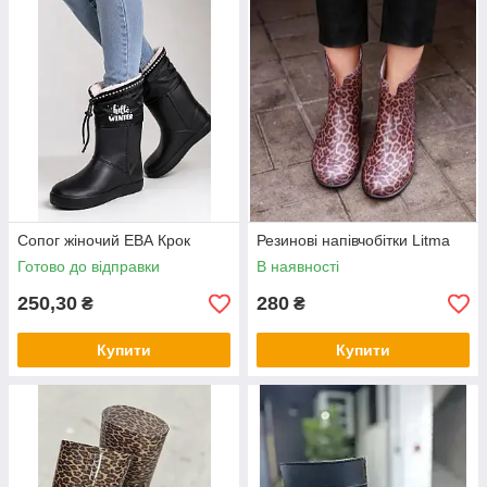
Сопог жіночий ЕВА Крок
Резинові напівчобітки Litma
Готово до відправки
В наявності
250,30
280
₴
₴
Купити
Купити