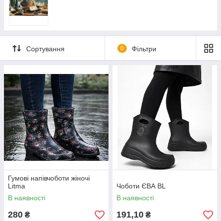
Сортування
0
Фільтри
Гумові напівчоботи жіночі
Litma
Чоботи ЄВА BL
В наявності
В наявності
280
191,10
₴
₴