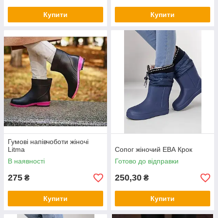
Купити
Купити
Гумові напівчоботи жіночі
Litma
Сопог жіночий ЕВА Крок
В наявності
Готово до відправки
275
250,30
₴
₴
Купити
Купити