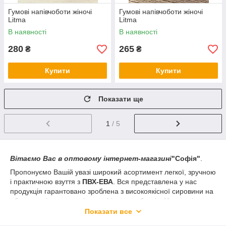
Гумові напівчоботи жіночі
Гумові напівчоботи жіночі
Litma
Litma
В наявності
В наявності
280
265
₴
₴
Купити
Купити
Показати ще
1
/ 5
Вітаємо Вас в оптовому інтернет-магазині
"Софія"
.
Пропонуємо Вашій увазі широкий асортимент легкої, зручною
і практичною взуття з
ПВХ-ЕВА
. Вся представлена у нас
продукція гарантовано зроблена з високоякісної сировини на
обладнанні кращих світових фірм-виробників. Немає нічого
простіше, ніж
ку
п
ить зимове взуття оптом в Україні
в нашому
Показати все
інтернет-магазин
"Софія", і отримати масу задоволення