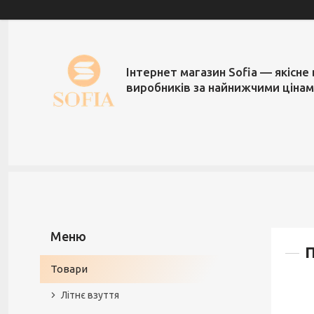
Інтернет магазин Sofia — якісне 
виробників за найнижчими ціна
П
Товари
Літнє взуття
Рады