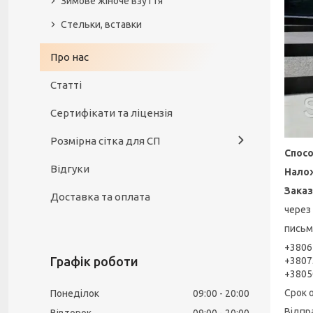
Зимове жіноче взуття
Стельки, вставки
Про нас
Статті
Сертифікати та ліцензія
Розмірна сітка для СП
Спос
Відгуки
Нало
Зака
Доставка та оплата
через
письм
+3806
Графік роботи
+3807
+3805
Срок 
Понеділок
09:00
20:00
Відпра