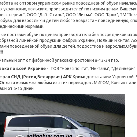
работа на оптовом украинском рынке повседневной обуви началас
х украинских, польских, производителей по низким ценам. Ваше
есс-сервис", ООО "ДаГо Стиль", ООО "Литма", ООО "Крок", ТМ "Roksol
 обувь для взрослых и детей любого возраста – повседневную, спо
едическими нормами.
ые поставки обуви по ценам производителя без посредников из э
образной линейкой продукции фабрик Украины, Польши и Китая. 
ями повседневной обуви для детей, подростков и взрослых.Обувь 
!!
альный опт от фабричной упаковки-ростовки 8-12-24 пар.
вка по всей Украине -
ТОВ "Новая почта", "Ин-Тайм", "Деливери" -
тран СНД (Росия,Беларусия) АРК Крим:
доставляем Укрпочтой. 
 Оплата возможна любым из этих переводов : МИГОМ, Контакт или
вки от 5-15 дней.