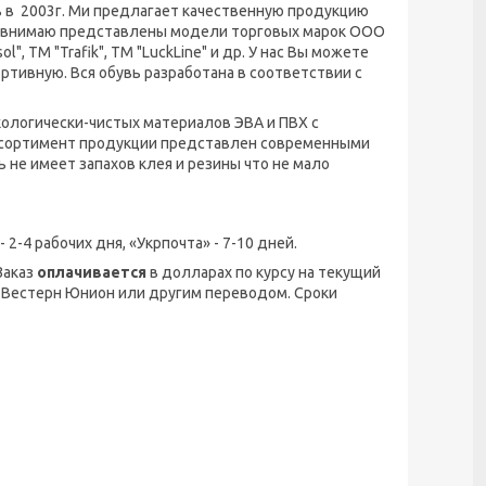
ь в 2003г. Ми предлагает качественную продукцию
му внимаю представлены модели торговых марок OOO
", ТМ "Trafik", ТМ "LuckLine" и др. У нас Вы можете
ртивную. Вся обувь разработана в соответствии с
кологически-чистых материалов ЭВА и ПВХ с
Ассортимент продукции представлен современными
не имеет запахов клея и резины что не мало
 2-4 рабочих дня, «Укрпочта» - 7-10 дней.
Заказ
оплачивается
в долларах по курсу на текущий
 Вестерн Юнион или другим переводом. Сроки