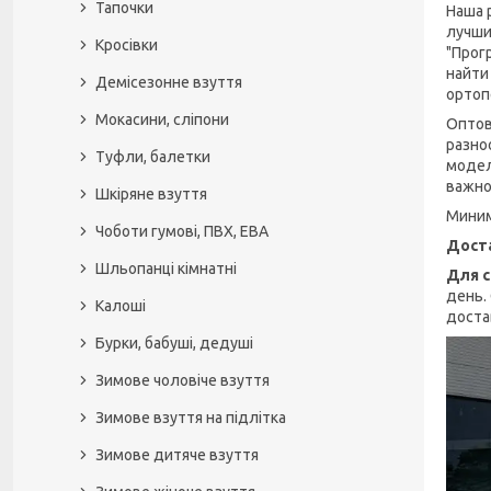
Тапочки
Наша 
лучши
Кросівки
"Прогр
найти
Демісезонне взуття
ортоп
Мокасини, сліпони
Оптов
разно
Туфли, балетки
модел
важно!
Шкіряне взуття
Миним
Чоботи гумові, ПВХ, ЕВА
Доста
Шльопанці кімнатні
Для с
день.
Калоші
доста
Бурки, бабуші, дедуші
Зимове чоловіче взуття
Зимове взуття на підлітка
Зимове дитяче взуття