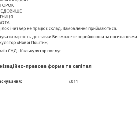
ВІВТОРОК
 СЕРЕДОВИЩЕ
П'ЯТНИЦЯ
СУБОТА
ілок і четвер не працює склад. Замовлення приймаються.
хувати вартість доставки Ви зможете перейшовши за посиланнями
ькулятор «Нової Пошти»;
раїн СНД - Калькулятор послуг.
нізаційно-правова форма та капітал
аснування:
2011