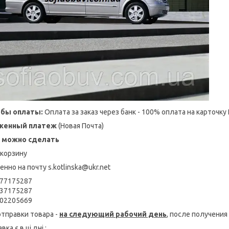
обы оплаты:
Оплата за заказ через банк - 100% оплата на карточку
женный платеж
(Новая Почта)
з можно сделать
 корзину
енно на почту
s.kotlinska@ukr.net
77175287
37175287
02205669
отправки товара -
на следующий рабочий день
, после получени
вка є в ці дні :