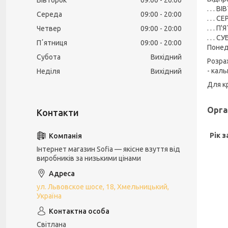
Вівторок
09:00
20:00
. . . 
Середа
09:00
20:00
. . .
. . . 
Четвер
09:00
20:00
. . . 
Пʼятниця
09:00
20:00
Понед
Субота
Вихідний
Розра
- кал
Неділя
Вихідний
Для к
Орга
Рік з
Інтернет магазин Sofia — якісне взуття від
виробників за низькими цінами
ул. Львовское шосе, 18, Хмельницький,
Україна
Світлана