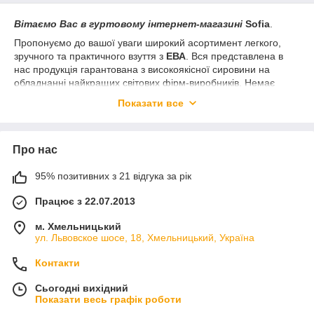
Вітаємо Вас в гуртовому інтернет-магазині
Sofia
.
Пропонуємо до вашої уваги широкий асортимент легкого,
зручного та практичного взуття з
ЕВА
. Вся представлена в
нас продукція гарантована з високоякісної сировини на
обладнанні найкращих світових фірм-виробників. Немає
нічого простішого, ніж
ку
н
іти зимове взуття гуртом в Україні
у
Показати все
нашому
інтернет-магазині
Sofia й отримати масу
задоволення від якісного взуття за низькою ціною.
Продаж підліткового взуття високої якості в будь-яких
Про нас
кількостях. Використовується новий сучасний екологічно
чистий матеріал ЕВА, дуже легкий і еластичний, стійкий до
95% позитивних з 21 відгука за рік
пошкоджень. Асортимент продукції представлений
сучасними моделями повсякденного взуття для жінок, від
Працює з 22.07.2013
торгових марок України .
м. Хмельницький
Замовлення можна зробити:
ул. Львовское шосе, 18, Хмельницький, Україна
через кошик, письмовий на пошту, по телефону які є в
контактах.
Контакти
Про те, що ваше замовлення приймаєте ви отримаєте
Сьогодні вихідний
повідомлення на електронну пошту або СМС із сумою й
Показати весь графік роботи
реквізитами оплати.