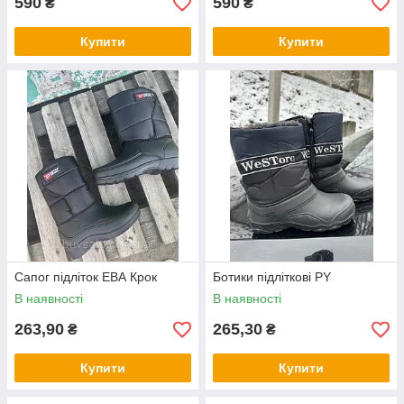
590
590
₴
₴
Купити
Купити
Cапог підліток ЕВА Крок
Ботики підліткові PY
В наявності
В наявності
263,90
265,30
₴
₴
Купити
Купити