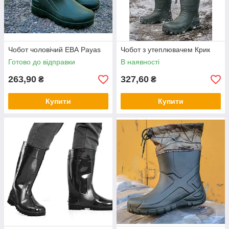
Чобот чоловічий ЕВА Payas
Чобот з утеплювачем Крик
Готово до відправки
В наявності
263,90
327,60
₴
₴
Купити
Купити