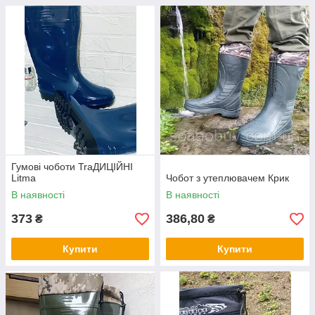
Гумові чоботи TraДИЦІЙНІ
Litma
Чобот з утеплювачем Крик
В наявності
В наявності
373
386,80
₴
₴
Купити
Купити