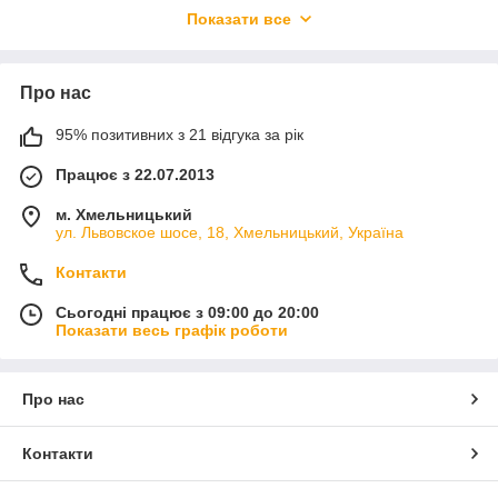
О том что ваш заказ принят вы получите уведомление на
Показати все
электронную почту или СМС с суммой и реквизитами
оплаты.
Отправка заказов каждый день с 8.00 до 21.00
Про нас
оплата за товар осуществляется :
95% позитивних з 21 відгука за рік
- на карту Приват Банка;
Працює з 22.07.2013
- наложенным платежом на складе Новой Почты либо на
складе другой курьерской службы (по Украине);
м. Хмельницький
- при самовивозі у Хмельницькому;
ул. Львовское шосе, 18, Хмельницький, Україна
способи доставки :
Контакти
- Нова Пошта
Сьогодні працює з 09:00 до 20:00
- Інтайм
Показати весь графік роботи
- Делівері
- самовивіз
Про нас
відправка товару відбувається протягом 1-2 днів з
моменту оформлення замовлення,
доставка за рахунок
покупця
Контакти
Приємних Вам покупок !