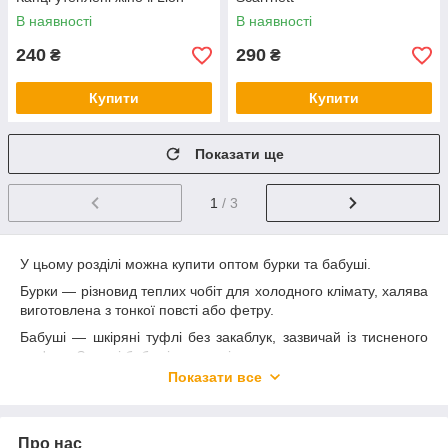
В наявності
В наявності
240
290
₴
₴
Купити
Купити
Показати ще
1
/ 3
У цьому розділі можна купити оптом бурки та бабуші.
Бурки
— різновид теплих чобіт для холодного клімату, халява
виготовлена з тонкої повсті або фетру.
Бабуші — шкіряні туфлі без закаблук, зазвичай із тисненого
сап'яну. Зимові бабуші утеплені зсередини штучним хутром з
невеликим кантом вгорі колодки.
Показати все
Застосування пінки ЕВА під час виготовлення підошви робить
бабуші еластичними, легкими та міцними. Гнучка
термопластична гумова підошва з полівінілхлориду
Про нас