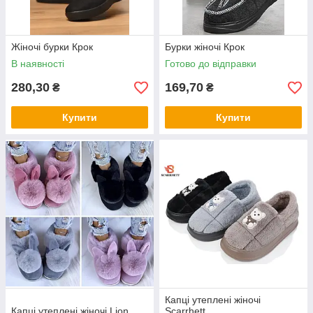
Жіночі бурки Крок
Бурки жіночі Крок
В наявності
Готово до відправки
280,30
169,70
₴
₴
Купити
Купити
Капці утеплені жіночі
Капці утеплені жіночі Lion
Scarrhett