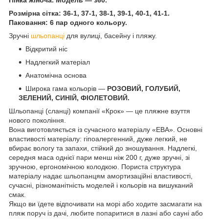
Розмірна сітка: 36-1, 37-1, 38-1, 39-1, 40-1, 41-1.
Паковання: 6 пар одного кольору.
Зручні
шльопанці
для вулиці, басейну і пляжу.
Відкритий ніс
Надлегкий матеріал
Анатомічна основа
Широка гама кольорів —
РОЗОВИЙ, ГОЛУБИЙ,
ЗЕЛЕНИЙ, СИНІЙ, ФІОЛЕТОВИЙ.
Шльопанці (сланці) компанії «Крок» — це пляжне взуття
нового покоління.
Вона виготовляється із сучасного матеріалу «ЕВА». Основні
властивості матеріалу: гіпоалергенний, дуже легкий, не
вбирає вологу та запахи, стійкий до зношування. Надлегкі,
середня маса однієї пари менш ніж 200 г, дуже зручні, зі
зручною, ергономічною колодкою. Пориста структура
матеріалу надає шльопанцям амортизаційні властивості,
сучасні, різноманітність моделей і кольорів на вишуканий
смак.
Якщо ви їдете відпочивати на морі або ходите засмагати на
пляж поруч із дачі, любите попаритися в лазні або сауні або