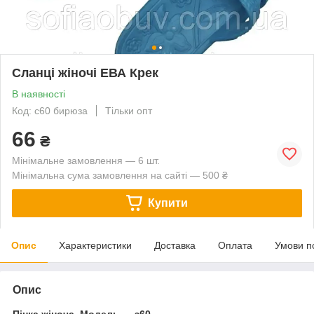
Сланці жіночі ЕВА Крек
В наявності
Код: с60 бирюза
Тільки опт
66
₴
Мінімальне замовлення — 6 шт.
Мінімальна сума замовлення на сайті — 500 ₴
Купити
Опис
Характеристики
Доставка
Оплата
Умови п
Опис
Пінка жіноча. Модель — з60.