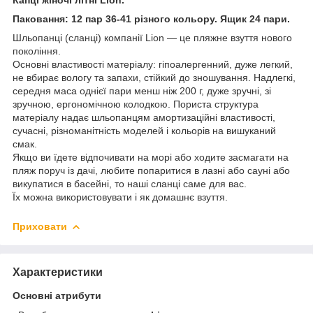
Паковання: 12 пар 36-41 різного кольору. Ящик 24 пари.
Шльопанці (сланці) компанії Lion — це пляжне взуття нового
покоління.
Основні властивості матеріалу: гіпоалергенний, дуже легкий,
не вбирає вологу та запахи, стійкий до зношування. Надлегкі,
середня маса однієї пари менш ніж 200 г, дуже зручні, зі
зручною, ергономічною колодкою. Пориста структура
матеріалу надає шльопанцям амортизаційні властивості,
сучасні, різноманітність моделей і кольорів на вишуканий
смак.
Якщо ви їдете відпочивати на морі або ходите засмагати на
пляж поруч із дачі, любите попаритися в лазні або сауні або
викупатися в басейні, то наші сланці саме для вас.
Їх можна використовувати і як домашнє взуття.
Приховати
Характеристики
Основні атрибути