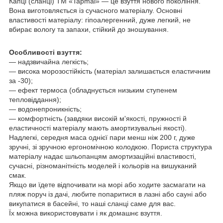
Капці (сланці) ТМ «Tapmal» — це взуття нового покоління.
Вона виготовляється із сучасного матеріалу. Основні
властивості матеріалу: гіпоалергенний, дуже легкий, не
вбирає вологу та запахи, стійкий до зношування.
Особливості взуття:
— надзвичайна легкість;
― висока морозостійкість (матеріал залишається еластичним
за -30);
― ефект термоса (обладнується низьким ступенем
тепловіддання);
― водонепроникність;
— комфортність (завдяки високій м'якості, пружності й
еластичності матеріалу мають амортизувальні якості).
Надлегкі, середня маса однієї пари менш ніж 200 г, дуже
зручні, зі зручною ергономічною колодкою. Пориста структура
матеріалу надає шльопанцям амортизаційні властивості,
сучасні, різноманітність моделей і кольорів на вишуканий
смак.
Якщо ви їдете відпочивати на морі або ходите засмагати на
пляж поруч із дачі, любите попаритися в лазні або сауні або
викупатися в басейні, то наші сланці саме для вас.
Їх можна використовувати і як домашнє взуття.