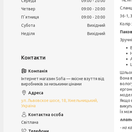
Середа
09:00
20:00
Сланці
Четвер
09:00
20:00
36-1, 
Пʼятниця
09:00
20:00
Колір 
Субота
Вихідний
Паков
Неділя
Вихідний
Зручні
Шльоп
Вона 
Інтернет магазин Sofia — якісне взуття від
вологу
виробників за низькими цінами
ергон
модел
Якщо в
ул. Львовское шосе, 18, Хмельницький,
Україна
викупа
Їх мо
плата
Світлана
- на 