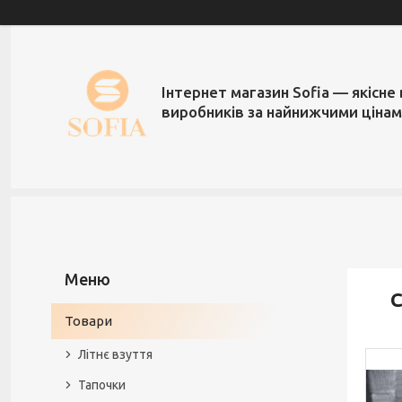
Інтернет магазин Sofia — якісне 
виробників за найнижчими ціна
С
Товари
Літнє взуття
Тапочки