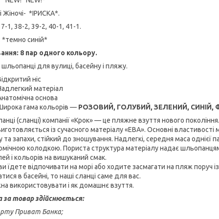
 Жіночі- *ІРИСКА*.
37-1, 38-2, 39-2, 40-1, 41-1.
: *темно синій*
ання: 8 пар одного кольору.
 шльопанці для вулиці, басейну і пляжу.
Відкритий ніс
Надлегкий матеріал
Анатомічна основа
Широка гама кольорів —
РОЗОВИЙ, ГОЛУБИЙ, ЗЕЛЕНИЙ, СИНІЙ,
анці (сланці) компанії «Крок» — це пляжне взуття нового покоління
виготовляється із сучасного матеріалу «ЕВА». Основні властивості 
 та запахи, стійкий до зношування. Надлегкі, середня маса однієї па
омічною колодкою. Пориста структура матеріалу надає шльопанцям а
ей і кольорів на вишуканий смак.
и їдете відпочивати на морі або ходите засмагати на пляж поруч із 
тися в басейні, то наші сланці саме для вас.
жна використовувати і як домашнє взуття.
 за товар здійснюється:
карту Приват Банка;