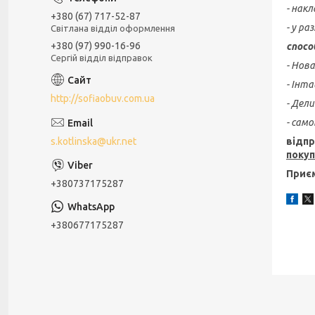
- накл
+380 (67) 717-52-87
- у ра
Світлана відділ оформлення
+380 (97) 990-16-96
спосо
Сергій відділ відправок
- Нов
- Інт
http://sofiaobuv.com.ua
- Дел
- сам
s.kotlinska@ukr.net
відпр
поку
Приєм
+380737175287
+380677175287