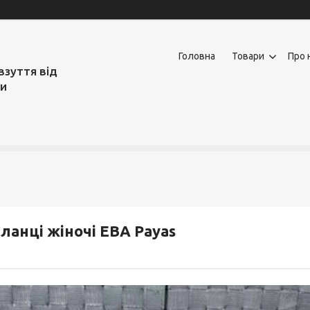
Головна
Товари
Про 
взуття від
ми
ланці жіночі ЕВА Payas