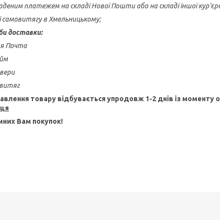
аденим платежем на складі Нової Пошти або на складі іншої кур'єрсь
зі самовитягу в Хмельницькому;
би доставки:
ая Почта
айм
ивери
овитяг
авлення товару відбувається упродовж 1-2 днів із моменту
пця
них Вам покупок!