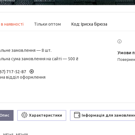
 в наявності
Тільки оптом
Код:
Іриска бірюза
альне замовлення — 8 шт.
альна сума замовлення на сайті — 500 ₴
поверне
67) 717-52-87
ана відділ оформлення
Опис
Характеристики
Інформація для замовлен
! NEW! NEW!*