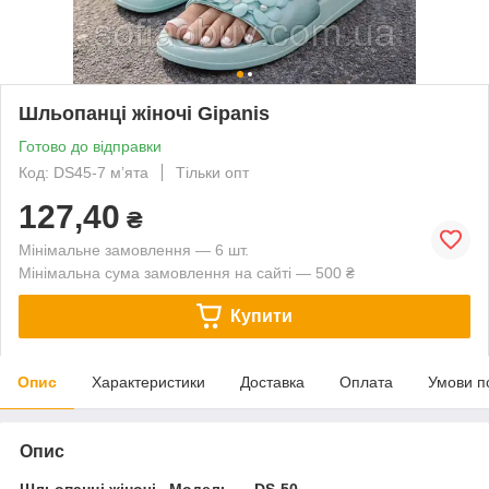
Шльопанці жіночі Gipanis
Готово до відправки
Код: DS45-7 мʼята
Тільки опт
127,40
₴
Мінімальне замовлення — 6 шт.
Мінімальна сума замовлення на сайті — 500 ₴
Купити
Опис
Характеристики
Доставка
Оплата
Умови п
Опис
Шльопанці жіночі. Модель ― DS-50