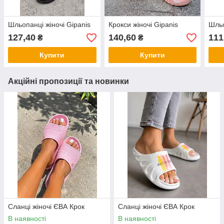
Шльопанці жіночі Gipanis
Крокси жіночі Gipanis
Шльо
127,40
140,60
111
₴
₴
Купити
Купити
Акційні пропозиції та новинки
Сланці жіночі ЄВА Крок
Сланці жіночі ЄВА Крок
В наявності
В наявності