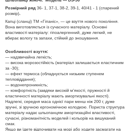
Розмірний ряд
36- 1, 37-1, 38-2, 39-1, 40/41 - 1 (спарений
розмір)
.
Капці (сланці) ТМ «Гіпаніс», — це взуття нового покоління.
Вона виготовляється із сучасного матеріалу. Основні
властивості матеріалу: гіпоалергенний, дуже легкий, не
вбирає вологу та запахи, стійкий до зношування.
Особливості взуття:
— надзвичайна легкість;
― висока морозостійкість (матеріал залишається еластичним
за -30);
― ефект термоса (обладнується низьким ступенем
тепловіддання);
― водонепроникність;
— комфортність (завдяки високій м'якості, пружності й
еластичності матеріалу мають амортизувальні якості).
Надлегкі, середня маса однієї пари менш ніж 200 г, дуже
зручні, зі зручною ергономічною колодкою. Пориста структура
матеріалу надає шльопанцям амортизаційні властивості,
сучасні, різноманітність моделей і кольорів на вишуканий
смак.
Якщо ви їдете відпочивати на морі або ходите засмагати на