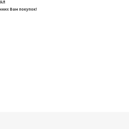
пця
них Вам покупок!