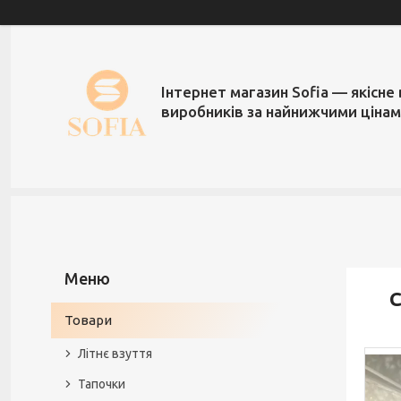
Інтернет магазин Sofia — якісне 
виробників за найнижчими ціна
С
Товари
Літнє взуття
Тапочки