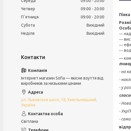
Середа
09:00
20:00
Четвер
09:00
20:00
Пінка
Пʼятниця
09:00
20:00
Розмі
Субота
Вихідний
Особл
Неділя
Вихідний
― над
― вис
― ефе
― вод
— ком
товар
- на 
Інтернет магазин Sofia — якісне взуття від
- нак
виробників за низькими цінами
- у ра
спосо
ул. Львовское шосе, 18, Хмельницький,
- Нов
Україна
- Укр
- сам
Світлана
відпр