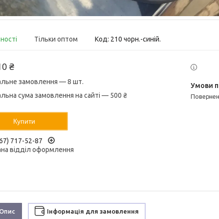
вності
Тільки оптом
Код:
210 чорн.-синій.
10 ₴
альне замовлення — 8 шт.
альна сума замовлення на сайті — 500 ₴
поверне
Купити
67) 717-52-87
ана відділ оформлення
Опис
Інформація для замовлення