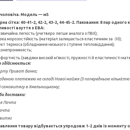
 чоловіча. Модель — м5
рна сітка: 40-41-2, 42-2, 43-2, 44-45-2. Паковання: 8 пар одного 
ивості взуття з ЕВА:
звичайна легкість (учетверо легше аналога з ПВХ);
ока морозостійкість (матеріал залишається еластичним за -30);
кт термоса (обладнання низького ступеня тепловіддання);
онепроникність;
фортність (завдяки високій м'якості, пружності й еластичності мат
 здійснюється:
карту Приват Банка;
ладеною платежею на складі Нової майже (З попередньою кількістю 5
зі самовитягу в Хмельницькому;
би доставки:
ая Почта
Почта
овитяг
авлення товару відбувається упродовж 1-2 днів із моменту