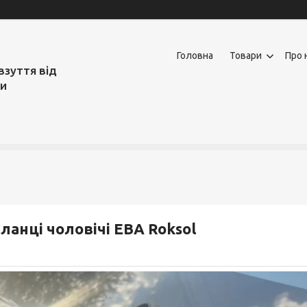
Головна
Товари
Про 
взуття від
ми
ланці чоловічі ЕВА Roksol