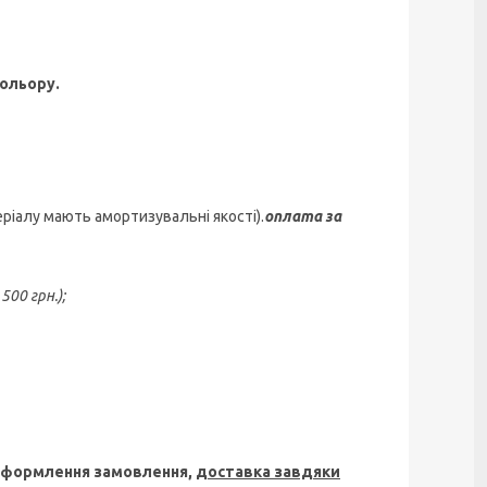
кольору.
еріалу мають амортизувальні якості).
оплата за
00 грн.);
 оформлення замовлення,
доставка завдяки