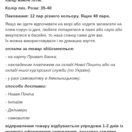
Колір mix. Розм: 35-40
Паковання: 12 пар різного кольору. Ящик 48 пари.
Якщо ви їдете відпочивати на морі або ходите засмагати на
пляж поруч із дачі, любите попаритися в лазні або сауні або
викупатися в басейні, то наші сланці саме для вас.
Їх можна використовувати і як домашнє взуття.
оплата за товар здійснюється:
- на карту Приват Банка;
- накладеним платежем на складі Нової Пошти або на
складі іншої кур'єрської служби (по Україні);
- у разі самовитягу в Хмельницькому;
способи доставки:
- Новая Почта
- Інтайм
- Деливери
- самовитяг
відправлення товару відбувається упродовж 1-2 днів із
моменту оформлення замовлення,
доставка завдяки