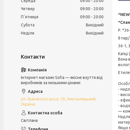
Середа
09:00
20:00
Четвер
09:00
20:00
*NEW
Пʼятниця
09:00
20:00
*Слан
Субота
Вихідний
Р. *36
Неділя
Вихідний
8 пар/
36-1, 
Капці 
Вона 
вологу
Етиле
Інтернет магазин Sofia — якісне взуття від
виробників за низькими цінами
Особл
- надз
- висо
ул. Львовское шосе, 18, Хмельницький,
- ефе
Україна
- вод
— ком
Надле
Світлана
матер
Якщо в