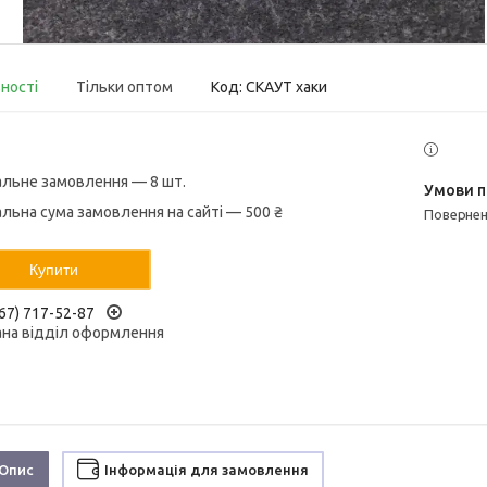
вності
Тільки оптом
Код:
СКАУТ хаки
альне замовлення — 8 шт.
альна сума замовлення на сайті — 500 ₴
поверне
Купити
67) 717-52-87
ана відділ оформлення
Опис
Інформація для замовлення