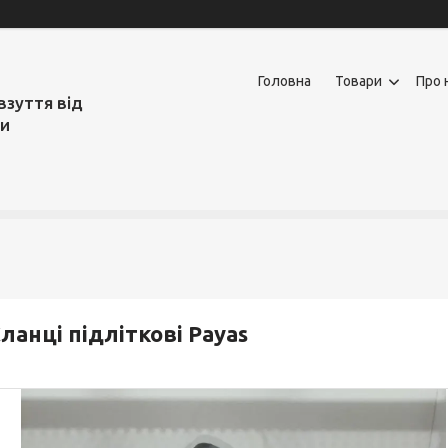
Головна
Товари
Про 
взуття від
ми
ланці підліткові Payas