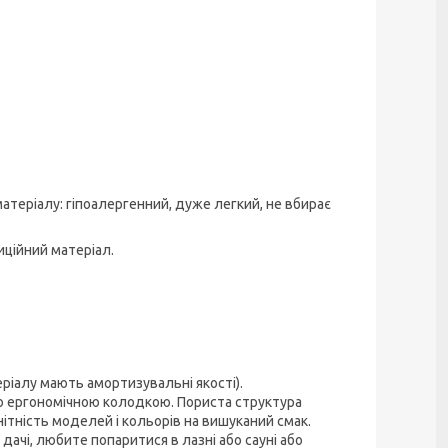
матеріалу: гіпоалергенний, дуже легкий, не вбирає
иційний матеріал.
еріалу мають амортизувальні якості).
ною ергономічною колодкою. Пориста структура
нітність моделей і кольорів на вишуканий смак.
дачі, любите попаритися в лазні або сауні або