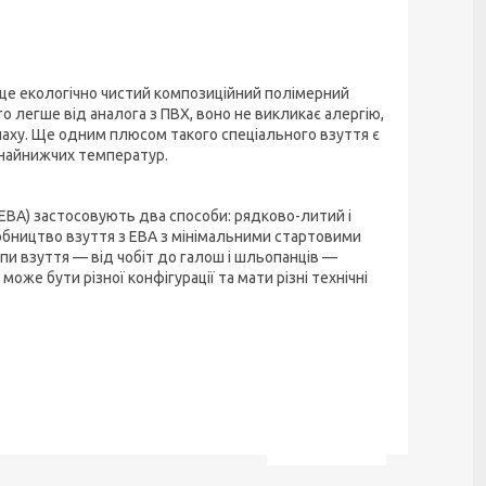
 це екологічно чистий композиційний полімерний
о легше від аналога з ПВХ, воно не викликає алергію,
апаху. Ще одним плюсом такого спеціального взуття є
а найнижчих температур.
(ЕВА) застосовують два способи: рядково-литий і
обництво взуття з ЕВА з мінімальними стартовими
ипи взуття — від чобіт до галош і шльопанців —
оже бути різної конфігурації та мати різні технічні