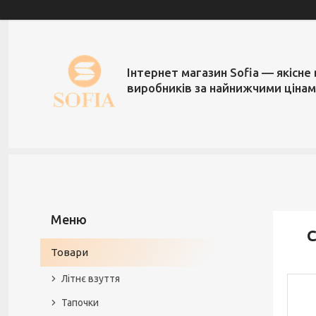
Інтернет магазин Sofia — якісне 
виробників за найнижчими ціна
С
Товари
Літнє взуття
Тапочки