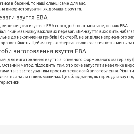
тися в басейні, то наші сланці саме для вас.
жна використовувати і як домашнє взуття.
еваги взуття ЕВА
, виробництво взуття з ЕВА сьогодні більш запитане, позаяк ЕВА —
іал, який має низку важливих переваг. ЕВА-взуття виходить набагат
ильне до накопичення грибків і бактерій, не виділяє неприємного з
морозостійкість. Цей матеріал зберігає свою еластичність навіть з
соби виготовлення взуття ЕВА
чай, для виготовлення взуття зі спіненого формованого матеріалу 
. Останній метод підходить тим, хто хоче запустити невелике вир
тами та із застосуванням простих технологій виготовлення. Різні т
яються на литтявих машинах. Це обладнання, як і прес для взуття, м
теристики.