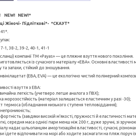
! NEW! NEW!*
ці Жіночі- Підліткові*- *СКАУТ*
-41*.
 упак:
37-1, 38-2, 39-2, 40-1, 41-1
(сланці) компанії ТМ «Payas» — це пляжне взуття нового покоління.
виготовляється із сучасного матеріалу «ЕВА». Основні властивості 
 та запахи, стійкий до зношування.
нвінілацетат (ЕВА, EVA) — це екологічно чистий полімерний композ
ивості взуття з ЕВА:
вичайна легкість (учетверо легше аналога з ПВХ);
ка морозостійкість (матеріал залишається еластичним у разі -30);
кт термоса (обладнання низького ступеня тепловіддання);
онепроникність;
фортність (завдяки високій м'якості, пружності й еластичності мат
гкі, середня маса однієї пари менш ніж 200 г, дуже зручні, зі зруч
іалу надає шльопанцям амортизаційні властивості, сучасні, різнома
и їдете відпочивати на морі або ходите засмагати на пляж поруч із 