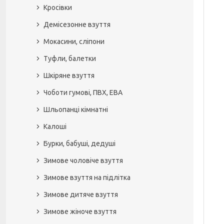
Кросівки
Демісезонне взуття
Мокасини, сліпони
Туфли, балетки
Шкіряне взуття
Чоботи гумові, ПВХ, ЕВА
Шльопанці кімнатні
Калоші
Бурки, бабуші, дедуші
Зимове чоловіче взуття
Зимове взуття на підлітка
Зимове дитяче взуття
Зимове жіноче взуття