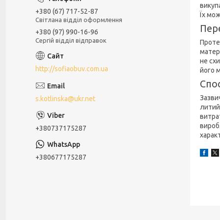
викупа
+380 (67) 717-52-87
Їх мо
Світлана відділ оформлення
Пер
+380 (97) 990-16-96
Сергій відділ відправок
Проте
матер
не сх
http://sofiaobuv.com.ua
його 
Спо
Зазви
s.kotlinska@ukr.net
литий
витра
виробл
+380737175287
харак
+380677175287