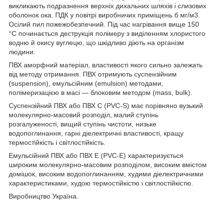
викликають подразнення верхніх дихальних шляхів і слизових
оболонок ока. ПДК у повітрі виробничих приміщень б мг/м3.
Осілий пил пожежобезпечний. Під час нагрівання вище 150
°C починається деструкція полімеру з виділенням хлористого
водню й окису вуглецю, що шкідливо діють на організм
людини.
ПВХ аморфний матеріал, властивості якого сильно залежать
від методу отримання. ПВХ отримують суспензійним
(suspension), емульсійним (emulsion) методами,
полімеризацією в масі — блоковим методом (mass, bulk).
Суспензійний ПВХ або ПВХ С (PVC-S) має порівняно вузький
молекулярно-масовий розподіл, малий ступінь
розгалуженості, вищий ступінь чистоти, низьке
водопоглинання, гарні діелектричні властивості, кращу
термостійкість і світлостійкість.
Емульсійний ПВХ або ПВХ Е (PVC-E) характеризується
широким молекулярно-масовим розподілом, високим вмістом
домішок, високим водопоглинанням, худими діелектричними
характеристиками, худою термостійкістю і світлостійкістю.
Виробництво Україна.