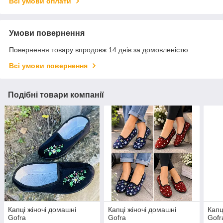
Всі умови оплати
Умови повернення
Повернення товару впродовж 14 днів за домовленістю
Всі умови повернення
Подібні товари компанії
Капці жіночі домашні
Капці жіночі домашні
Капц
Gofra
Gofra
Gofr