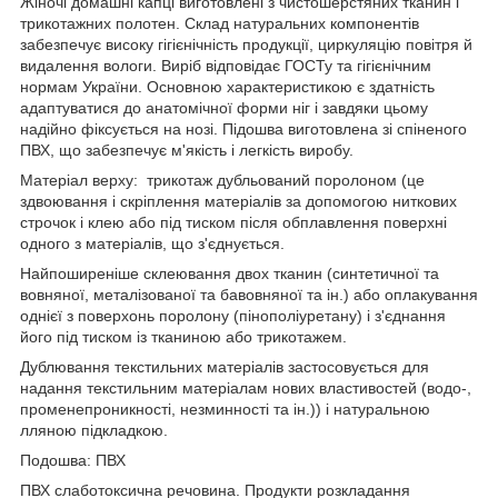
Жіночі домашні капці виготовлені з чистошерстяних тканин і
трикотажних полотен. Склад натуральних компонентів
забезпечує високу гігієнічність продукції, циркуляцію повітря й
видалення вологи. Виріб відповідає ГОСТу та гігієнічним
нормам України. Основною характеристикою є здатність
адаптуватися до анатомічної форми ніг і завдяки цьому
надійно фіксується на нозі. Підошва виготовлена зі спіненого
ПВХ, що забезпечує м'якість і легкість виробу.
Матеріал верху: трикотаж дубльований поролоном (це
здвоювання і скріплення матеріалів за допомогою ниткових
строчок і клею або під тиском після обплавлення поверхні
одного з матеріалів, що з'єднується.
Найпоширеніше склеювання двох тканин (синтетичної та
вовняної, металізованої та бавовняної та ін.) або оплакування
однієї з поверхонь поролону (пінополіуретану) і з'єднання
його під тиском із тканиною або трикотажем.
Дублювання текстильних матеріалів застосовується для
надання текстильним матеріалам нових властивостей (водо-,
променепроникності, незминності та ін.)) і натуральною
лляною підкладкою.
Подошва: ПВХ
ПВХ слаботоксична речовина. Продукти розкладання