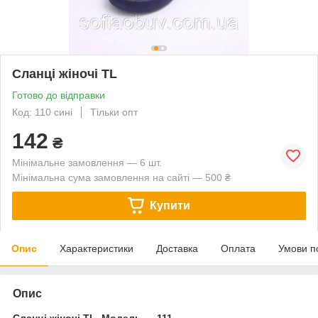
Сланці жіночі TL
Готово до відправки
Код: 110 сині
Тільки опт
142
₴
Мінімальне замовлення — 6 шт.
Мінімальна сума замовлення на сайті — 500 ₴
Купити
Опис
Характеристики
Доставка
Оплата
Умови п
Опис
Сланці жіночі TL. Модель — 111