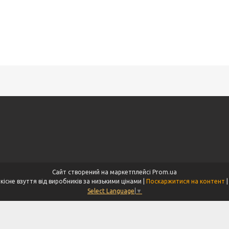
Сайт створений на маркетплейсі
Prom.ua
Інтернет магазин Sofia — якісне взуття від виробників за низькими цінами |
Поскаржитися на контент
Select Language
▼