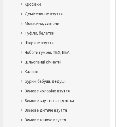
Кросівки
Демісезонне взуття
Мокасини, сліпони
Туфли, балетки
Шкіряне взуття
Чоботи гумові, ПВХ, ЕВА
Шльопанці кімнатні
Калоші
Бурки, бабуші, дедуші
Зимове чоловіче взуття
Зимове взуття на підлітка
Зимове дитяче взуття
Зимове жіноче взуття