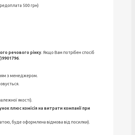
предоплата 500 грн)
го речового рінку
. Якщо Вам потрібен спосіб
7)9901796
.
ням з менеджером.
довується.
алежної якості).
нок плюс комісія на витрати компанії при
атою, буде оформлена відмова від посилки).