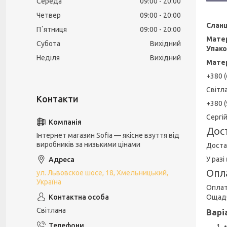
Середа
09:00
20:00
Четвер
09:00
20:00
Сланц
Пʼятниця
09:00
20:00
Матер
Субота
Вихідний
Упако
Неділя
Вихідний
Матер
+380 (
Світл
+380 (
Сергі
Дос
Інтернет магазин Sofia — якісне взуття від
виробників за низькими цінами
Доста
У разі
Опл
ул. Львовское шосе, 18, Хмельницький,
Україна
Оплат
Ощадб
Світлана
Варі