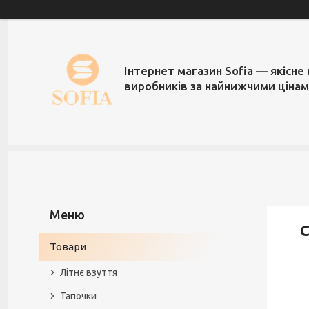
Інтернет магазин Sofia — якісне 
виробників за найнижчими ціна
С
Товари
Літнє взуття
Тапочки