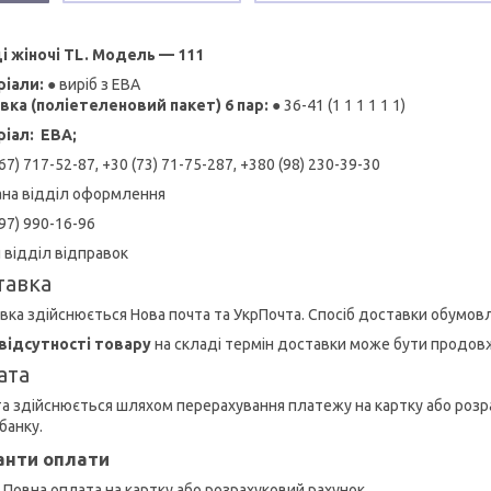
і жіночі TL. Модель — 111
іали:
● виріб з ЕВА
вка (поліетеленовий пакет) 6 пар:
● 36-41 (1 1 1 1 1 1)
іал: ЕВА;
67) 717-52-87, +30 (73) 71-75-287, +380 (98) 230-39-30
ана відділ оформлення
97) 990-16-96
й відділ відправок
тавка
вка здійснюється Нова почта та УкрПочта. Спосіб доставки обумов
відсутності товару
на складі термін доставки може бути продов
ата
а здійснюється шляхом перерахування платежу на картку або розр
анку.
анти оплати
• Повна оплата на картку або розрахуковий рахунок