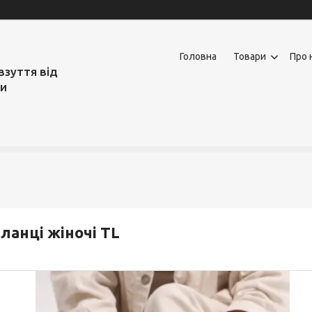
Головна
Товари
Про 
взуття від
ми
ланці жіночі TL