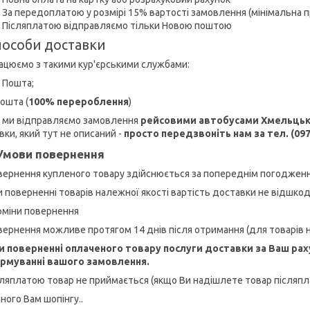
• За передоплатою у розмірі 15% вартості замовлення (мінімальна 
• Післяплатою відправляємо тільки Новою поштою
пособи доставки
ацюємо з такими кур'єрськими службами:
а Пошта;
ошта (
100% перероблення
)
 ми відправляємо замовлення
рейсовими автобусами Хмельцько
вки, який тут не описаний -
просто передзвоніть нам за тел. (09
Умови повернення
вернення купленого товару здійснюється за попереднім погоджен
и поверненні товарів належної якості вартість доставки не відшко
рміни повернення
вернення можливе протягом 14 днів після отримання (для товарів н
и поверненні оплаченого товару послуги доставки за Ваш раху
рмуванні вашого замовлення.
сляплатою товар не приймається (якщо Ви надішлете товар післяпл
ного Вам шопінгу..