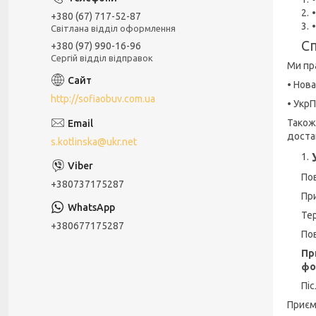
+380 (67) 717-52-87
Світлана відділ оформлення
С
+380 (97) 990-16-96
Сергій відділ відправок
Ми пр
• Нов
http://sofiaobuv.com.ua
• УкрП
Також
доста
s.kotlinska@ukr.net
По
+380737175287
Пр
Те
+380677175287
По
Пр
фо
Пі
Приєм