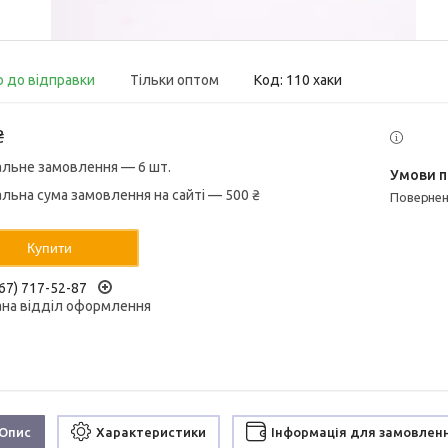
о до відправки
Тільки оптом
Код:
110 хаки
₴
альне замовлення — 6 шт.
альна сума замовлення на сайті — 500 ₴
поверне
Купити
67) 717-52-87
ана відділ оформлення
Опис
Характеристики
Інформація для замовлен