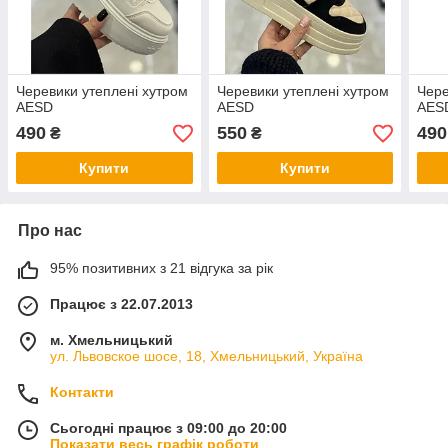
Черевики утеплені хутром
Черевики утеплені хутром
Чере
AESD
AESD
AES
490
550
490
₴
₴
Купити
Купити
Про нас
95% позитивних з 21 відгука за рік
Працює з 22.07.2013
м. Хмельницький
ул. Львовское шосе, 18, Хмельницький, Україна
Контакти
Сьогодні працює з 09:00 до 20:00
Показати весь графік роботи