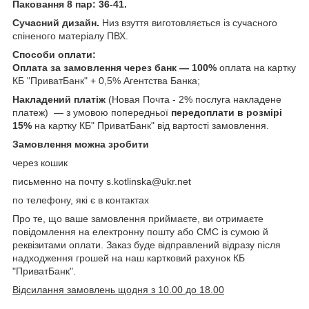
Паковання 8 пар: 36-41.
Сучасний дизайн.
Низ взуття виготовляється із сучасного
спіненого матеріалу ПВХ.
Способи оплати:
Оплата за замовлення через банк — 100%
оплата на картку
КБ "ПриватБанк" + 0,5% Агентства Банка;
Накладений платіж
(Новая Почта - 2% послуга накладене
платеж) — з умовою попередньої
передоплати в розмірі
15%
на картку КБ" ПриватБанк" від вартості замовлення.
Замовлення можна зробити
через кошик
письменно на почту s.kotlinska@ukr.net
по телефону, які є в контактах
Про те, що ваше замовлення приймаєте, ви отримаєте
повідомлення на електронну пошту або СМС із сумою й
реквізитами оплати. Заказ буде відправлений відразу після
надходження грошей на наш картковий рахунок КБ
"ПриватБанк".
Відсилання замовлень щодня з 10.00 до 18.00