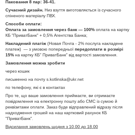
Паковання 8 пар: 36-41.
Сучасний дизайн.
Низ взуття виготовляється із сучасного
спіненого матеріалу ПВХ.
Способи оплати:
Оплата за замовлення через банк — 100%
оплата на картку
КБ "ПриватБанк" + 0,5% Агентства Банка;
Накладений платіж
(Новая Почта - 2% послуга накладене
платеж) — з умовою попередньої
передоплати в розмірі
15%
на картку КБ" ПриватБанк" від вартості замовлення.
Замовлення можна зробити
через кошик
письменно на почту s.kotlinska@ukr.net
по телефону, які є в контактах
Про те, що ваше замовлення приймаєте, ви отримаєте
повідомлення на електронну пошту або СМС із сумою й
реквізитами оплати. Заказ буде відправлений відразу після
надходження грошей на наш картковий рахунок КБ
"ПриватБанк".
Відсилання замовлень щодня з 10.00 до 18.00