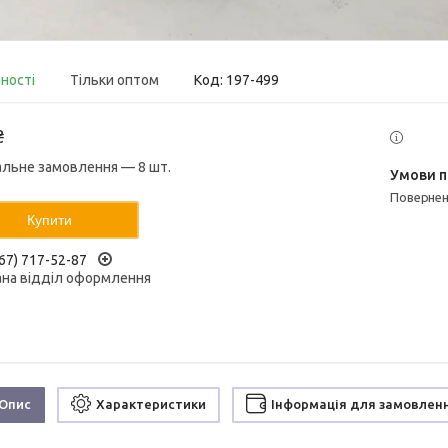
вності
Тільки оптом
Код:
197-499
₴
альне замовлення — 8 шт.
поверне
Купити
67) 717-52-87
ана відділ оформлення
Опис
Характеристики
Інформація для замовлен