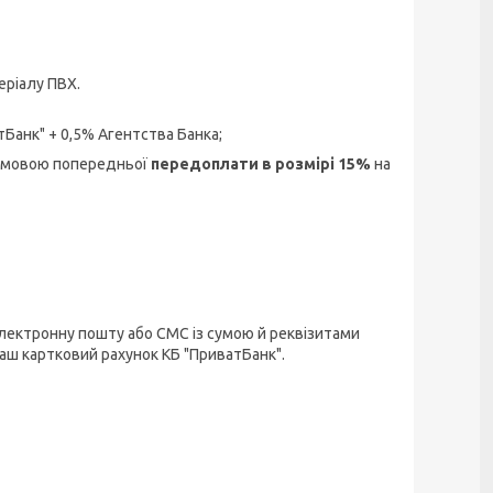
еріалу ПВХ.
тБанк" + 0,5% Агентства Банка;
 умовою попередньої
передоплати в розмірі 15%
на
лектронну пошту або СМС із сумою й реквізитами
аш картковий рахунок КБ "ПриватБанк".