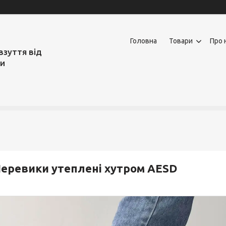
Головна
Товари
Про 
взуття від
ми
еревики утеплені хутром AESD