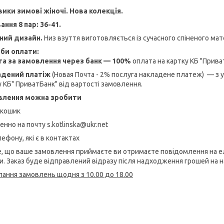
ики зимові жіночі. Нова колекція.
ання 8 пар: 36-41.
ний дизайн.
Низ взуття виготовляється із сучасного спіненого мат
би оплати:
а за замовлення через банк — 100%
оплата на картку КБ "Прива
адений платіж
(Новая Почта - 2% послуга накладене платеж) — з
у КБ" ПриватБанк" від вартості замовлення.
влення можна зробити
 кошик
нно на почту s.kotlinska@ukr.net
ефону, які є в контактах
е, що ваше замовлення приймаєте ви отримаєте повідомлення на е
и. Заказ буде відправлений відразу після надходження грошей на н
лання замовлень щодня з 10.00 до 18.00