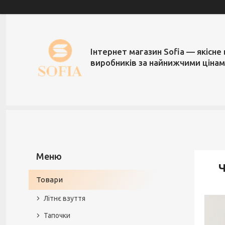
Інтернет магазин Sofia — якісне 
виробників за найнижчими ціна
Ч
Товари
Літнє взуття
Тапочки