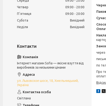
Середа
09:00
20:00
Черев
Четвер
09:00
20:00
Паков
Пʼятниця
09:00
20:00
Сучас
Субота
Вихідний
Спосо
Неділя
Вихідний
Оплат
Накл
картк
Замо
через
письме
Інтернет магазин Sofia — якісне взуття від
по тел
виробників за низькими цінами
Про т
оплат
ул. Львовское шосе, 18, Хмельницький,
Відси
Україна
Світлана