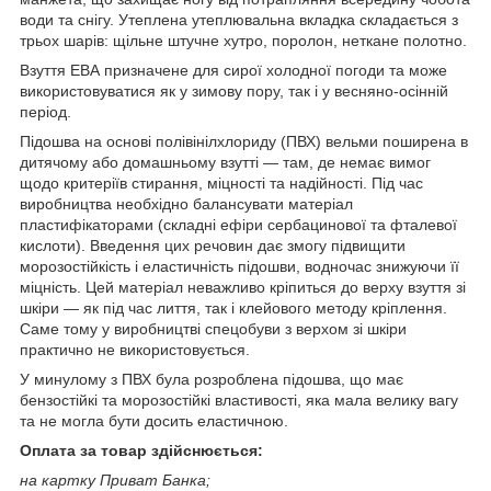
води та снігу. Утеплена утеплювальна вкладка складається з
трьох шарів: щільне штучне хутро, поролон, неткане полотно.
Взуття ЕВА призначене для сирої холодної погоди та може
використовуватися як у зимову пору, так і у весняно-осінній
період.
Підошва на основі полівінілхлориду (ПВХ) вельми поширена в
дитячому або домашньому взутті — там, де немає вимог
щодо критеріїв стирання, міцності та надійності. Під час
виробництва необхідно балансувати матеріал
пластифікаторами (складні ефіри сербацинової та фталевої
кислоти). Введення цих речовин дає змогу підвищити
морозостійкість і еластичність підошви, водночас знижуючи її
міцність. Цей матеріал неважливо кріпиться до верху взуття зі
шкіри — як під час лиття, так і клейового методу кріплення.
Саме тому у виробництві спецобуви з верхом зі шкіри
практично не використовується.
У минулому з ПВХ була розроблена підошва, що має
бензостійкі та морозостійкі властивості, яка мала велику вагу
та не могла бути досить еластичною.
Оплата за товар здійснюється:
на картку Приват Банка;