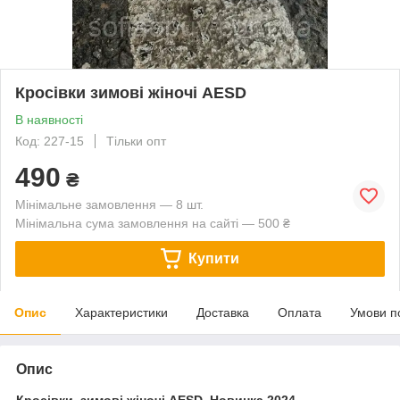
Кросівки зимові жіночі AESD
В наявності
Код: 227-15
Тільки опт
490
₴
Мінімальне замовлення — 8 шт.
Мінімальна сума замовлення на сайті — 500 ₴
Купити
Опис
Характеристики
Доставка
Оплата
Умови п
Опис
Кросівки зимові жіночі AESD. Новинка 2024