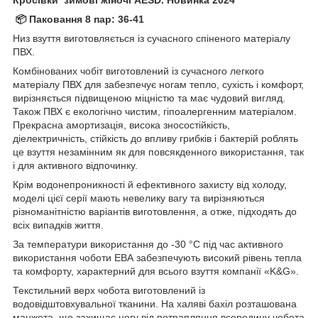
📦 Паковання 8 пар: 36-41
Низ взуття виготовляється із сучасного спіненого матеріалу
ПВХ.
Комбінованих чобіт виготовлений із сучасного легкого
матеріалу ПВХ для забезпечує ногам тепло, сухість і комфорт,
вирізняється підвищеною міцністю та має чудовий вигляд.
Також ПВХ є екологічно чистим, гіпоалергенним матеріалом.
Прекрасна амортизація, висока зносостійкість,
діелектричність, стійкість до впливу грибків і бактерій роблять
це взуття незамінним як для повсякденного використання, так
і для активного відпочинку.
Крім водонепроникності й ефективного захисту від холоду,
моделі цієї серії мають невелику вагу та вирізняються
різноманітністю варіантів виготовлення, а отже, підходять до
всіх випадків життя.
За температури використання до -30 °C під час активного
використання чоботи ЕВА забезпечують високий рівень тепла
та комфорту, характерний для всього взуття компанії «K&G».
Текстильний верх чобота виготовлений із
водовідштовхувальної тканини. На халяві бахіл розташована
манжета, що захищає ногу від потрапляння всередину чобота