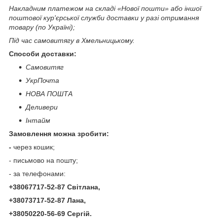
Накладним платежом на складі «Нової пошти» або іншої
поштової кур'єрської служби доставки у разі отримання
товару (по Україні);
Під час самовитягу в Хмельницькому.
Способи доставки:
Самовитяг
УкрПочта
НОВА ПОШТА
Деливери
Інтайм
Замовлення можна зробити:
-
через кошик;
- письмово на пошту;
- за телефонами:
+380
67
717-52-87
Світлана
,
+380
73
717-52-87
Лана
,
+380
50
220-56-69
Сергій.