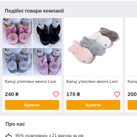
Подібні товари компанії
Капці утеплені жіночі Lion
Капці утеплені жіночі Lion
Капц
240
170
200
₴
₴
Купити
Купити
Про нас
95% позитивних з 21 відгука за рік