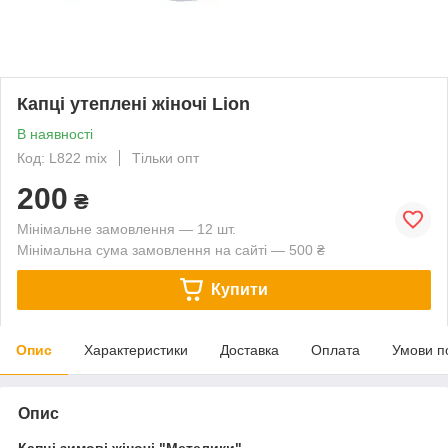
Капці утеплені жіночі Lion
В наявності
Код: L822 mix
Тільки опт
200
₴
Мінімальне замовлення — 12 шт.
Мінімальна сума замовлення на сайті — 500 ₴
Купити
Опис
Характеристики
Доставка
Оплата
Умови п
Опис
Капці зимові жіночі "Метелики".