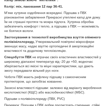
Колір: mix, паковання 12 пар 36-41.
М'яке хутряне оздоблення всередині. Підошва з ПВХ
різноманітне забарвлення Прекрасні утеплені капці для дому.
Їм не страшні протяги та мокра підлога. Хутряна обробка
забезпечить комфорт і тепло, а підошва з ПВХ — можливість
не боятися вологи.
Застосування в технології виробництва взуття спіненого
полівінілхлориду,
Утворювальний повітряні мікросфери
зменшує масу, надає взуттю ортопедичні й амортизаційні
властивості та додаткову теплоізоляцію.
Спецобуття ПВХ
не втрачає своїх еластичних властивостей у
широкому діапазоні температур від -20 до +50, водночас
зберігаються всі якісні та міцні характеристики, що дають
змогу передавати вільний рух ноги.
Чоботи ПВХ мають рифлену підошву з самоочисним
протектором, що запобігає ковзанню.
Захисні властивості підошви: залежно від варіанту вироблення
кислотомісткої (КЩС) або маслобензостійкої (МБС).
Підошви з полівінілхлориду (ПВХ, PVC)
Переваги: Підошви з ПВХ добре протистоять стиранню, стійкі