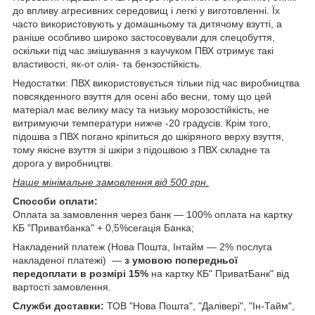
до впливу агресивних середовищ і легкі у виготовленні. Їх
часто використовують у домашньому та дитячому взутті, а
раніше особливо широко застосовували для спецобуття,
оскільки під час змішування з каучуком ПВХ отримує такі
властивості, як-от олія- та бензостійкість.
Недостатки: ПВХ використовується тільки під час виробництва
повсякденного взуття для осені або весни, тому що цей
матеріал має велику масу та низьку морозостійкість, не
витримуючи температури нижче -20 градусів. Крім того,
підошва з ПВХ погано кріпиться до шкіряного верху взуття,
тому якісне взуття зі шкіри з підошвою з ПВХ складне та
дорога у виробництві.
Наше мінімальне замовлення від 500 грн.
Способи оплати:
Оплата за замовлення через банк — 100% оплата на картку
КБ "Приватбанка" + 0,5%cerація Банка;
Накладений платеж (Нова Пошта, Інтайм — 2% послуга
накладеної платежі) ―
з умовою попередньої
передоплати в розмірі 15%
на картку КБ" ПриватБанк" від
вартості замовлення.
Служби доставки:
ТОВ "Нова Пошта", "Далівері", "Ін-Тайм",