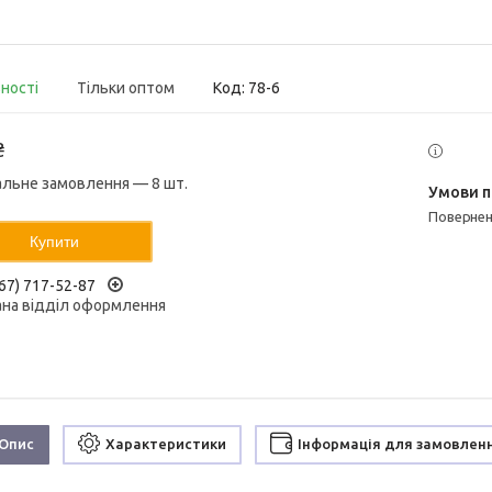
вності
Тільки оптом
Код:
78-6
₴
альне замовлення — 8 шт.
поверне
Купити
67) 717-52-87
ана відділ оформлення
Опис
Характеристики
Інформація для замовлен