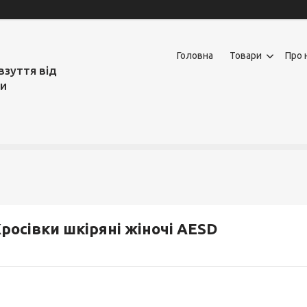
Головна
Товари
Про 
взуття від
ми
росівки шкіряні жіночі AESD