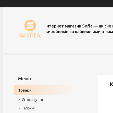
Інтернет магазин Sofia — якісне 
виробників за найнижчими ціна
К
Товари
Літнє взуття
Тапочки