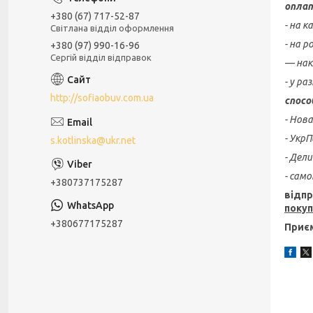
оплат
+380 (67) 717-52-87
- на 
Світлана відділ оформлення
- на р
+380 (97) 990-16-96
Сергій відділ відправок
— нак
- у ра
http://sofiaobuv.com.ua
спосо
- Нов
- Укр
s.kotlinska@ukr.net
- Дел
- сам
+380737175287
відпр
поку
+380677175287
Приєм