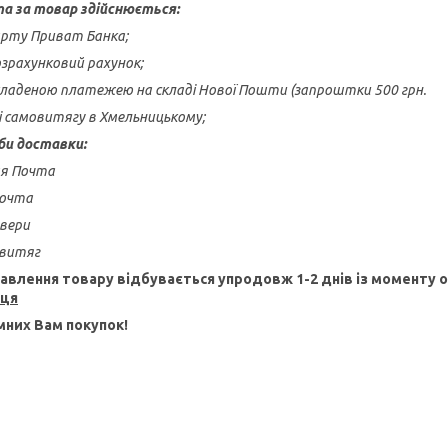
а за товар здійснюється:
карту Приват Банка;
озрахунковий рахунок;
ладеною платежею на складі Нової Пошти (запроштки 500 грн.
зі самовитягу в Хмельницькому;
би доставки:
ая Почта
Почта
ивери
овитяг
авлення товару відбувається упродовж 1-2 днів із моменту
пця
них Вам покупок!