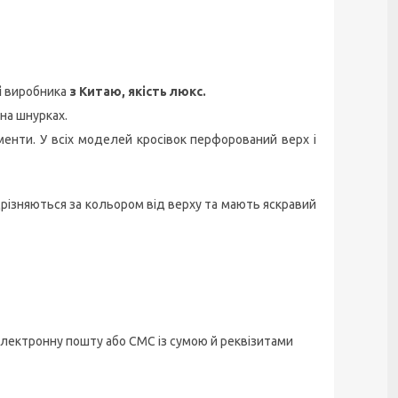
і
виробника
з Китаю, якість люкс.
 на шнурках.
менти. У всіх моделей кросівок перфорований верх і
різняються за кольором від верху та мають яскравий
лектронну пошту або СМС із сумою й реквізитами