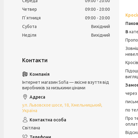
Середа
09:00
20:00
Четвер
09:00
20:00
Кросі
Пʼятниця
09:00
20:00
Паков
Субота
Вихідний
В
кате
Неділя
Вихідний
Пропо
Зовні
невел
Кросі
Підош
вигля
Інтернет магазин Sofia — якісне взуття від
Замо
виробників за низькими цінами
через
письм
ул. Львовское шосе, 18, Хмельницький,
по тел
Україна
Про т
оплат
Світлана
Відси