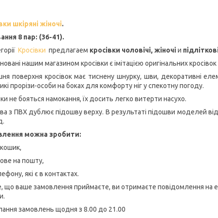
вки шкіряні жіночі
.
ання 8 пар:
(36-41)
.
горії
Кросівки
предлагаем
кросівки чоловічі, жіночі
и
підлітков
новані нашим магазином кросівки є імітацією оригінальних кросівок
шня поверхня кросівок має тиснену шнурку, шви, декоративні еле
икі прорізи-особи на боках для комфорту ніг у спекотну погоду.
вки не бояться намокання, їх досить легко витерти насухо.
ва з ПВХ дублює підошву верху. В результаті підошви моделей від
д.
влення можна зробити:
 кошик,
ове на пошту,
ефону, які є в контактах.
е, що ваше замовлення приймаєте, ви отримаєте повідомлення на е
и.
лання замовлень щодня з 8.00 до 21.00