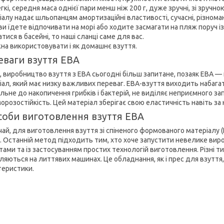
гкі, середня маса однієї пари менш ніж 200 г, дуже зручні, зі зруч
іалу надає шльопанцям амортизаційні властивості, сучасні, різнома
и їдете відпочивати на морі або ходите засмагати на пляж поруч із 
тися в басейні, то наші сланці саме для вас.
жна використовувати і як домашнє взуття.
еваги взуття ЕВА
, виробництво взуття з ЕВА сьогодні більш запитане, позаяк ЕВА —
іал, який має низку важливих переваг. ЕВА-взуття виходить набагат
ильне до накопичення грибків і бактерій, не виділяє неприємного з
морозостійкість. Цей матеріал зберігає свою еластичність навіть з
соби виготовлення взуття ЕВА
чай, для виготовлення взуття зі спіненого формованого матеріалу 
. Останній метод підходить тим, хто хоче запустити невелике вир
тами та із застосуванням простих технологій виготовлення. Різні т
яються на литтявих машинах. Це обладнання, як і прес для взуття, м
теристики.