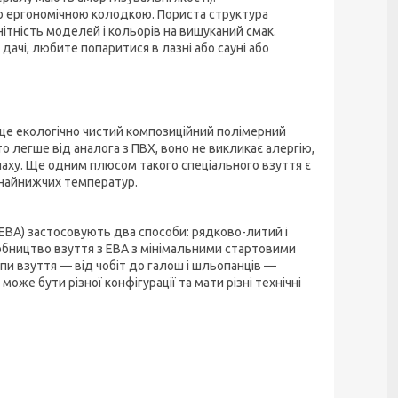
ною ергономічною колодкою. Пориста структура
нітність моделей і кольорів на вишуканий смак.
дачі, любите попаритися в лазні або сауні або
 це екологічно чистий композиційний полімерний
о легше від аналога з ПВХ, воно не викликає алергію,
апаху. Ще одним плюсом такого спеціального взуття є
а найнижчих температур.
(ЕВА) застосовують два способи: рядково-литий і
обництво взуття з ЕВА з мінімальними стартовими
ипи взуття — від чобіт до галош і шльопанців —
оже бути різної конфігурації та мати різні технічні