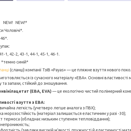
! NEW! NEW!*
и Чоловічі*.
-46*.
 упак:
41-1, 42-2, 43-1, 44-1, 45-1, 46-1.
: *темно синій*
анці
(сланці) компанії ТзІВ «Payas» — це пляжне взуття нового поко
виготовляється із сучасного матеріалу «ЕВА». Основні властивості 
 та запахи, стійкий до зношування.
нвінілацетат (ЕВА, EVA)
— це екологічно чистий полімерний ком
ивості взуття з ЕВА:
вичайна легкість (учетверо легше аналога з ПВХ);
ка морозостійкість (матеріал залишається еластичним у разі -30);
кт термоса (обладнає низьким ступенем тепловіддання);
онепроникність;
фортність (завдяки високій м'якості, пружності й еластичності мат