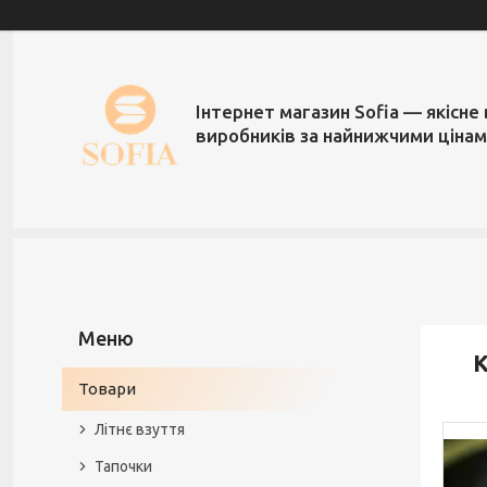
Інтернет магазин Sofia — якісне 
виробників за найнижчими ціна
К
Товари
Літнє взуття
Тапочки