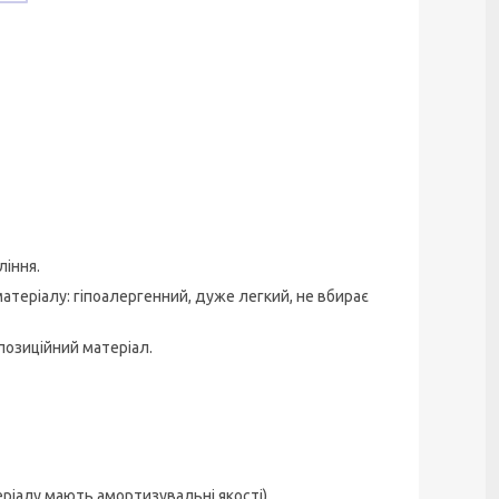
ління.
матеріалу: гіпоалергенний, дуже легкий, не вбирає
позиційний матеріал.
еріалу мають амортизувальні якості).