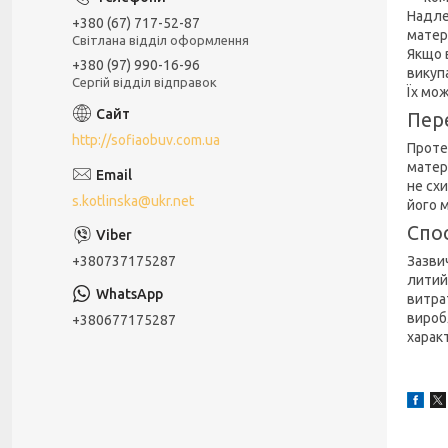
Надле
+380 (67) 717-52-87
матер
Світлана відділ оформлення
Якщо в
+380 (97) 990-16-96
викупа
Сергій відділ відправок
Їх мо
Пер
http://sofiaobuv.com.ua
Проте
матер
не сх
s.kotlinska@ukr.net
його 
Спо
+380737175287
Зазви
литий
витра
виробл
+380677175287
харак