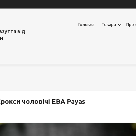
Головна
Товари
Про 
взуття від
ми
рокси чоловічі ЕВА Payas