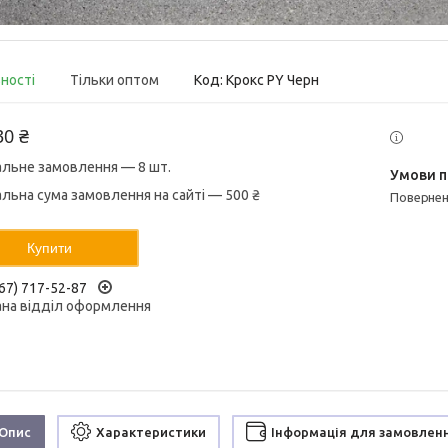
вності
Тільки оптом
Код:
Крокс PY Черн
30 ₴
альне замовлення — 8 шт.
альна сума замовлення на сайті — 500 ₴
поверне
Купити
67) 717-52-87
ана відділ оформлення
Опис
Характеристики
Інформація для замовлен