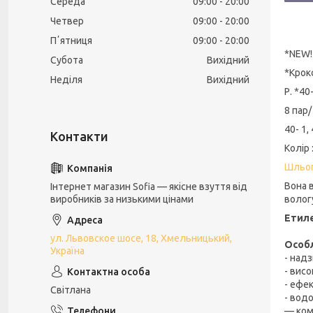
Середа
09:00
20:00
Четвер
09:00
20:00
Пʼятниця
09:00
20:00
*NEW
Субота
Вихідний
*Крокс
Неділя
Вихідний
Р. *40
8 пар/
40- 1, 
Колір 
Шльоп
Вона 
Інтернет магазин Sofia — якісне взуття від
вологу
виробників за низькими цінами
Етиле
ул. Львовское шосе, 18, Хмельницький,
Особл
Україна
- надз
- висо
- ефе
Світлана
- вод
— ком