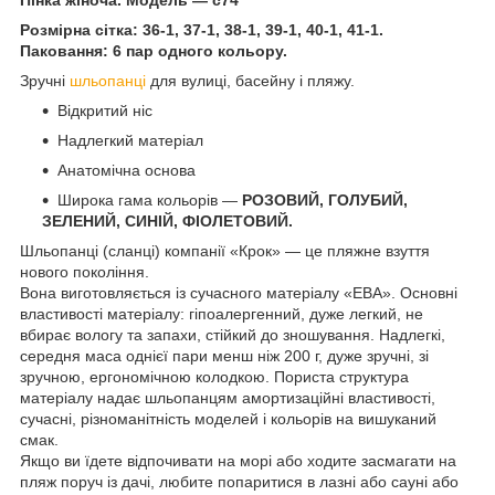
Розмірна сітка: 36-1, 37-1, 38-1, 39-1, 40-1, 41-1.
Паковання: 6 пар одного кольору.
Зручні
шльопанці
для вулиці, басейну і пляжу.
Відкритий ніс
Надлегкий матеріал
Анатомічна основа
Широка гама кольорів —
РОЗОВИЙ, ГОЛУБИЙ,
ЗЕЛЕНИЙ, СИНІЙ, ФІОЛЕТОВИЙ.
Шльопанці (сланці) компанії «Крок» — це пляжне взуття
нового покоління.
Вона виготовляється із сучасного матеріалу «ЕВА». Основні
властивості матеріалу: гіпоалергенний, дуже легкий, не
вбирає вологу та запахи, стійкий до зношування. Надлегкі,
середня маса однієї пари менш ніж 200 г, дуже зручні, зі
зручною, ергономічною колодкою. Пориста структура
матеріалу надає шльопанцям амортизаційні властивості,
сучасні, різноманітність моделей і кольорів на вишуканий
смак.
Якщо ви їдете відпочивати на морі або ходите засмагати на
пляж поруч із дачі, любите попаритися в лазні або сауні або