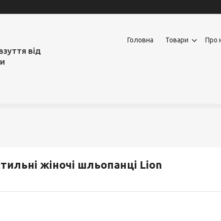
Головна
Товари
Про 
взуття від
ми
тильні жіночі шльопанці Lion