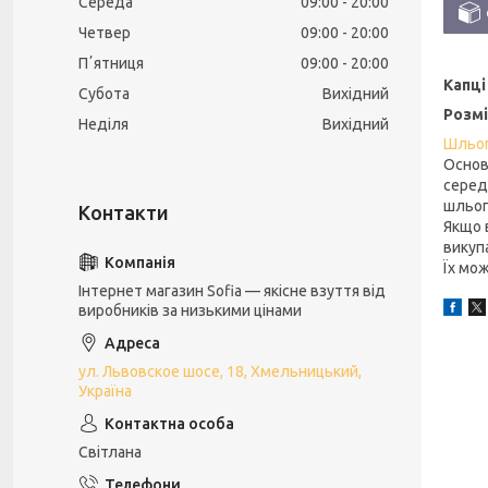
Середа
09:00
20:00
Четвер
09:00
20:00
Пʼятниця
09:00
20:00
Капці 
Субота
Вихідний
Розмі
Неділя
Вихідний
Шльоп
Основн
серед
шльоп
Якщо в
викупа
Їх мо
Інтернет магазин Sofia — якісне взуття від
виробників за низькими цінами
ул. Львовское шосе, 18, Хмельницький,
Україна
Світлана