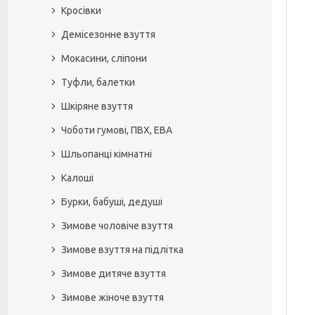
Кросівки
Демісезонне взуття
Мокасини, сліпони
Туфли, балетки
Шкіряне взуття
Чоботи гумові, ПВХ, ЕВА
Шльопанці кімнатні
Калоші
Бурки, бабуші, дедуші
Зимове чоловіче взуття
Зимове взуття на підлітка
Зимове дитяче взуття
Зимове жіноче взуття