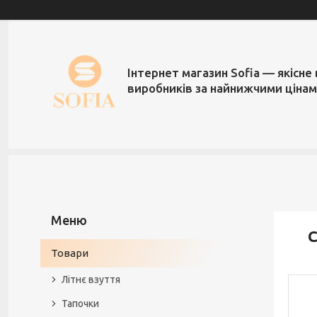
Інтернет магазин Sofia — якісне 
виробників за найнижчими ціна
С
Товари
Літнє взуття
Тапочки