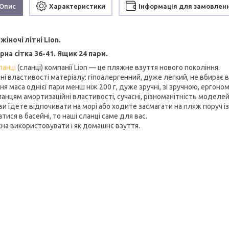
Опис
Характеристики
Інформація для замовлен
жіночі літні Lion.
рна сітка 36-41. Ящик 24 пари.
анці
(сланці) компанії Lion — це пляжне взуття нового покоління.
і властивості матеріалу: гіпоалергенний, дуже легкий, не вбирає в
ня маса однієї пари менш ніж 200 г, дуже зручні, зі зручною, ерго
анцям амортизаційні властивості, сучасні, різноманітність моделей 
и їдете відпочивати на морі або ходите засмагати на пляж поруч із 
тися в басейні, то наші сланці саме для вас.
жна використовувати і як домашнє взуття.