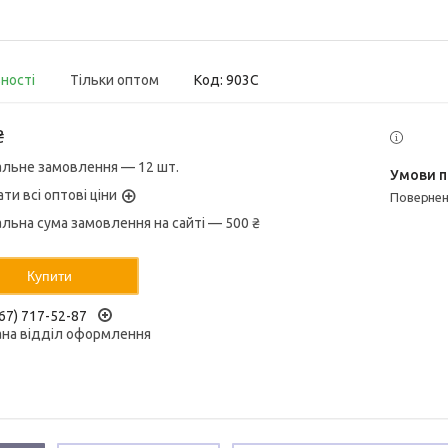
вності
Тільки оптом
Код:
903C
₴
альне замовлення — 12 шт.
ти всі оптові ціни
поверне
альна сума замовлення на сайті — 500 ₴
Купити
67) 717-52-87
ана відділ оформлення