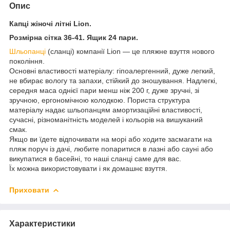
Опис
Капці жіночі літні Lion.
Розмірна сітка 36-41. Ящик 24 пари.
Шльопанці
(сланці) компанії Lion — це пляжне взуття нового
покоління.
Основні властивості матеріалу: гіпоалергенний, дуже легкий,
не вбирає вологу та запахи, стійкий до зношування. Надлегкі,
середня маса однієї пари менш ніж 200 г, дуже зручні, зі
зручною, ергономічною колодкою. Пориста структура
матеріалу надає шльопанцям амортизаційні властивості,
сучасні, різноманітність моделей і кольорів на вишуканий
смак.
Якщо ви їдете відпочивати на морі або ходите засмагати на
пляж поруч із дачі, любите попаритися в лазні або сауні або
викупатися в басейні, то наші сланці саме для вас.
Їх можна використовувати і як домашнє взуття.
Приховати
Характеристики