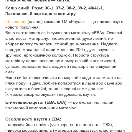
Колір синій. Розм: 36-1, 37-2, 38-2, 39-2, 40/41-1.
Паковання: 8 пар одного кольору.
Шльопанці
(сланці) компанії ТМ «Payas» — це пляжне взуття
нового покоління.
Вона виготовляється із сучасного матеріалу «ЕВА». Основні
властивості матеріалу: гіпоалергенний, дуже легкий, не
вбирає вологу та запахи, стійкий до зношування. Надлегкі,
середня маса однієї пари менш ніж 200 г, дуже зручні, зі
зручною, ергономічною колодкою. Пориста структура
матеріалу надає шльопанцям амортизаційні властивості,
сучасні, різноманітність моделей і кольорів на вишуканий
смак.
Якщо ви їдете відпочивати на морі або ходите засмагати на
пляж поруч із дачі, любите попаритися в лазні або сауні або
викупатися в басейні, то наші сланці саме для вас.
Їх можна використовувати і як домашнє взуття.
Етиленвінілацетат (ЕВА, EVA)
— це екологічно чистий
полімерний композиційний матеріал.
Особливості взуття з ЕВА:
- надзвичайна легкість (учетверо легше аналога з ПВХ);
- висока морозостійкість (матеріал залишається еластичним у