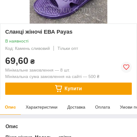
Сланці жіночі ЕВА Payas
В наявності
Код: Камень сливовий
Тільки опт
69,60
₴
Мінімальне замовлення — 8 шт.
Мінімальна сума замовлення на сайті — 500 ₴
Купити
Опис
Характеристики
Доставка
Оплата
Умови п
Опис
Пінка жіноча. Модель — квітка.