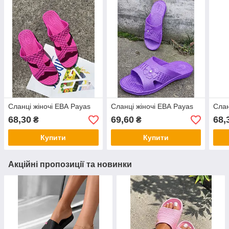
Сланці жіночі ЕВА Payas
Сланці жіночі ЕВА Payas
Слан
68,30
69,60
68,
₴
₴
Купити
Купити
Акційні пропозиції та новинки