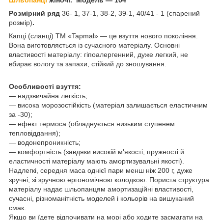
Розмірний ряд
36- 1, 37-1, 38-2, 39-1, 40/41 - 1 (спарений
розмір)
.
Капці (сланці) ТМ «Tapmal» — це взуття нового покоління.
Вона виготовляється із сучасного матеріалу. Основні
властивості матеріалу: гіпоалергенний, дуже легкий, не
вбирає вологу та запахи, стійкий до зношування.
Особливості взуття:
— надзвичайна легкість;
― висока морозостійкість (матеріал залишається еластичним
за -30);
― ефект термоса (обладнується низьким ступенем
тепловіддання);
― водонепроникність;
— комфортність (завдяки високій м'якості, пружності й
еластичності матеріалу мають амортизувальні якості).
Надлегкі, середня маса однієї пари менш ніж 200 г, дуже
зручні, зі зручною ергономічною колодкою. Пориста структура
матеріалу надає шльопанцям амортизаційні властивості,
сучасні, різноманітність моделей і кольорів на вишуканий
смак.
Якщо ви їдете відпочивати на морі або ходите засмагати на