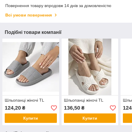
Повернення товару впродовж 14 днів за домовленістю
Всі умови повернення
Подібні товари компанії
Шльопанці жіночі TL
Шльопанці жіночі TL
Шльо
124,20
136,50
124
₴
₴
Купити
Купити