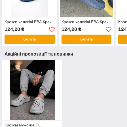
Крокси чоловічі ЕВА Крек
Крокси чоловічі ЕВА Крек
Крок
124,20
124,20
124
₴
₴
Купити
Купити
Акційні пропозиції та новинки
Кроксы мужские TL