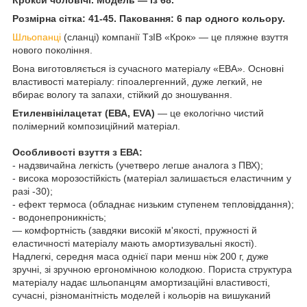
Розмірна сітка: 41-45. Паковання: 6 пар одного кольору.
Шльопанці
(сланці) компанії ТзІВ «Крок» — це пляжне взуття
нового покоління.
Вона виготовляється із сучасного матеріалу «ЕВА». Основні
властивості матеріалу: гіпоалергенний, дуже легкий, не
вбирає вологу та запахи, стійкий до зношування.
Етиленвінілацетат (ЕВА, EVA)
— це екологічно чистий
полімерний композиційний матеріал.
Особливості взуття з ЕВА:
- надзвичайна легкість (учетверо легше аналога з ПВХ);
- висока морозостійкість (матеріал залишається еластичним у
разі -30);
- ефект термоса (обладнає низьким ступенем тепловіддання);
- водонепроникність;
— комфортність (завдяки високій м'якості, пружності й
еластичності матеріалу мають амортизувальні якості).
Надлегкі, середня маса однієї пари менш ніж 200 г, дуже
зручні, зі зручною ергономічною колодкою. Пориста структура
матеріалу надає шльопанцям амортизаційні властивості,
сучасні, різноманітність моделей і кольорів на вишуканий