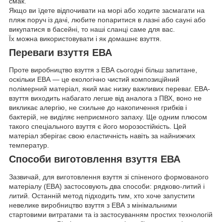
смак.
Якщо ви їдете відпочивати на морі або ходите засмагати на
пляж поруч із дачі, любите попаритися в лазні або сауні або
викупатися в басейні, то наші сланці саме для вас.
Їх можна використовувати і як домашнє взуття.
Переваги взуття ЕВА
Проте виробництво взуття з ЕВА сьогодні більш запитане,
оскільки ЕВА — це екологічно чистий композиційний
полімерний матеріал, який має низку важливих переваг. ЕВА-
взуття виходить набагато легше від аналога з ПВХ, воно не
викликає алергію, не схильне до накопичення грибків і
бактерій, не виділяє неприємного запаху. Ще одним плюсом
такого спеціального взуття є його морозостійкість. Цей
матеріал зберігає свою еластичність навіть за найнижчих
температур.
Способи виготовлення взуття ЕВА
Зазвичай, для виготовлення взуття зі спіненого формованого
матеріалу (ЕВА) застосовують два способи: рядково-литий і
литий. Останній метод підходить тим, хто хоче запустити
невелике виробництво взуття з ЕВА з мінімальними
стартовими витратами та із застосуванням простих технологій