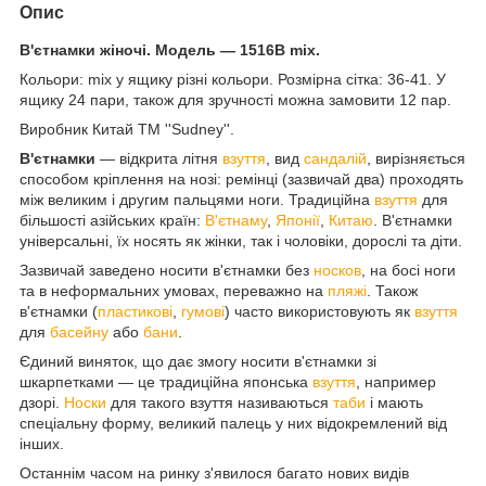
Опис
В'єтнамки жіночі. Модель — 1516B mix.
Кольори: mix у ящику різні кольори. Розмірна сітка: 36-41. У
ящику 24 пари, також для зручності можна замовити 12 пар.
Виробник Китай ТМ ''Sudney''.
В'єтнамки
— відкрита літня
взуття
, вид
сандалій
, вирізняється
способом кріплення на нозі: ремінці (зазвичай два) проходять
між великим і другим пальцями ноги. Традиційна
взуття
для
більшості азійських країн:
В'єтнаму
,
Японії
,
Китаю
. В'єтнамки
універсальні, їх носять як жінки, так і чоловіки, дорослі та діти.
Зазвичай заведено носити в'єтнамки без
носков
, на босі ноги
та в неформальних умовах, переважно на
пляжі
. Також
в'єтнамки (
пластикові
,
гумові
) часто використовують як
взуття
для
басейну
або
бани
.
Єдиний виняток, що дає змогу носити в'єтнамки зі
шкарпетками — це традиційна японська
взуття
, например
дзорі.
Носки
для такого взуття називаються
таби
і мають
спеціальну форму, великий палець у них відокремлений від
інших.
Останнім часом на ринку з'явилося багато нових видів