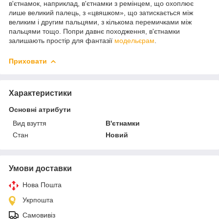
в'єтнамок, наприклад, в'єтнамки з ремінцем, що охоплює
лише великий палець, з «цвяшком», що затискається між
великим і другим пальцями, з кількома перемичками між
пальцями тощо. Попри давнє походження, в'єтнамки
залишають простір для фантазії
модельєрам
.
Приховати
Характеристики
Основні атрибути
Вид взуття
В'єтнамки
Стан
Новий
Умови доставки
Нова Пошта
Укрпошта
Самовивіз