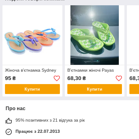
Жіноча в'єтнамка Sydney
В'єтнамки жіночі Payas
В'єт
95
68,30
68,
₴
₴
Купити
Купити
Про нас
95% позитивних з 21 відгука за рік
Працює з 22.07.2013