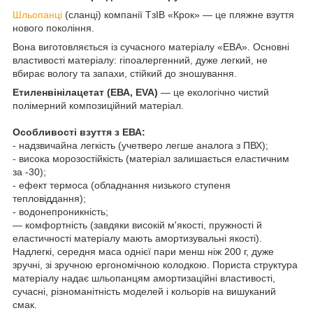
Шльопанці
(сланці) компанії ТзІВ «Крок» — це пляжне взуття
нового покоління.
Вона виготовляється із сучасного матеріалу «ЕВА». Основні
властивості матеріалу: гіпоалергенний, дуже легкий, не
вбирає вологу та запахи, стійкий до зношування.
Етиленвінілацетат (ЕВА, EVA)
— це екологічно чистий
полімерний композиційний матеріал.
Особливості взуття з ЕВА:
- надзвичайна легкість (учетверо легше аналога з ПВХ);
- висока морозостійкість (матеріал залишається еластичним
за -30);
- ефект термоса (обладнання низького ступеня
тепловіддання);
- водонепроникність;
— комфортність (завдяки високій м'якості, пружності й
еластичності матеріалу мають амортизувальні якості).
Надлегкі, середня маса однієї пари менш ніж 200 г, дуже
зручні, зі зручною ергономічною колодкою. Пориста структура
матеріалу надає шльопанцям амортизаційні властивості,
сучасні, різноманітність моделей і кольорів на вишуканий
смак.