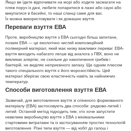
Якщо ви їдете відпочивати на морі або ходите засмагати на
пляж поруч із дачі, любите попаритися в лазні або сауні або
викупатися в басейні, то наші сланці саме для вас.
Їх можна використовувати і як домашнє взуття.
Переваги взуття ЕВА
Проте, виробництво взуття з ЕВА сьогодні більш запитане,
позаяк ЕВА — це екологічно чистий композиційний
полімерний матеріал, який має низку важливих переваг. ЕВА-
взуття виходить набагато легше від аналога з ПВХ, воно не
викликає алергію, не схильне до накопичення грибків і
бактерій, не виділяє неприємного запаху. Ще одним плюсом
такого спеціального взуття є його морозостійкість. Цей
матеріал зберігає свою еластичність навіть за найнижчих
температур.
Способи виготовлення взуття ЕВА
Зазвичай, для виготовлення взуття зі спіненого формованого
матеріалу (ЕВА) застосовують два способи: рядково-литий і
литий. Останній метод підходить тим, хто хоче запустити
невелике виробництво взуття з ЕВА з мінімальними
стартовими витратами та із застосуванням простих технологій
виготовлення. Різні типи взуття — від чобіт до галош і