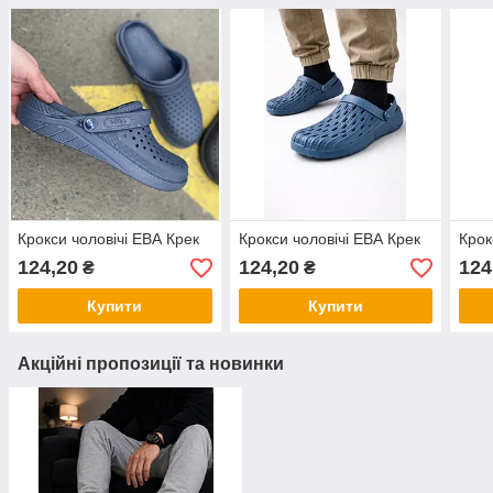
Крокси чоловічі ЕВА Крек
Крокси чоловічі ЕВА Крек
Крок
124,20
124,20
124
₴
₴
Купити
Купити
Акційні пропозиції та новинки