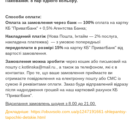
Паковання: 8 пар одного кольору.
Способи оплати:
Оплата за замовлення через банк — 100%
оплата на картку
КБ "ПриватБанк" + 0,5% Агентства Банка;
Накладений платіж
(Нова Пошта, Інтайм — 2% послуга,
накладена платежма) — з умовою попередньої
передоплати в розмірі 15%
на картку КБ" ПриватБанк" від
вартості замовлення.
Замовлення можна зробити
через кошик або письмовий на
пошту c.kotlinska@mail.ru., а також за телефоном, які є в
контактах. Про те, що ваше замовлення приймаєте ви
отримаєте повідомлення на електронну пошту або СМС із
сумою й реквізитами оплати. Заказ буде відправлений відразу
після надходження грошей на наш картковий рахунок КБ
"ПриватБанк".
Відсилання замовлень щодня з 8.00 до 21.00.
Докладніше: https://obuvsolo.com.ua/p1247191661-shlepantsy-
tapochki-detskie.html