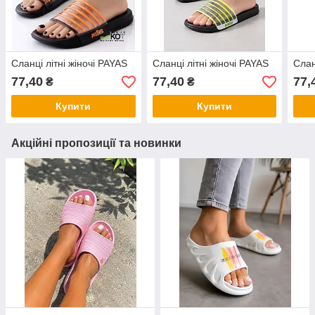
Сланці літні жіночі PAYAS
Сланці літні жіночі PAYAS
Слан
77,40
77,40
77,
₴
₴
Купити
Купити
Акційні пропозиції та новинки