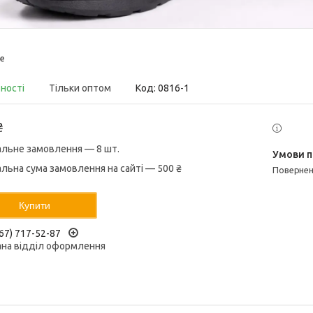
le
вності
Тільки оптом
Код:
0816-1
₴
альне замовлення — 8 шт.
альна сума замовлення на сайті — 500 ₴
поверне
Купити
67) 717-52-87
ана відділ оформлення