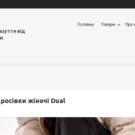
Головна
Товари
Про 
взуття від
ми
росівки жіночі Dual