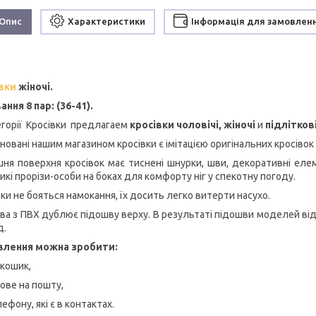
Опис
Характеристики
Інформація для замовлен
вки
жіночі.
ання 8 пар:
(36-41)
.
горії Кросівки предлагаем
кросівки чоловічі, жіночі
и
підлітков
новані нашим магазином кросівки є імітацією оригінальних кросівок
шня поверхня кросівок має тиснені шнурки, шви, декоративні еле
икі прорізи-особи на боках для комфорту ніг у спекотну погоду.
вки не бояться намокання, їх досить легко витерти насухо.
ва з ПВХ дублює підошву верху. В результаті підошви моделей від
д.
влення можна зробити:
 кошик,
ове на пошту,
ефону, які є в контактах.