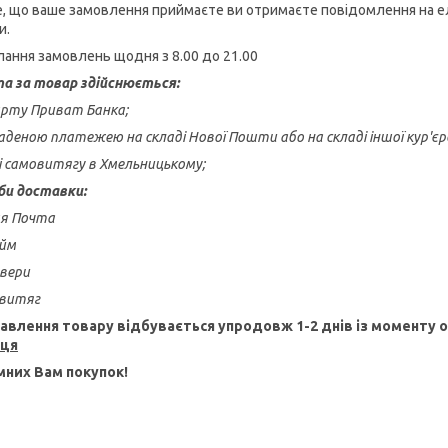
е, що ваше замовлення приймаєте ви отримаєте повідомлення на е
и.
лання замовлень щодня з 8.00 до 21.00
а за товар здійснюється:
карту Приват Банка;
аденою платежею на складі Нової Пошти або на складі іншої кур'єрсь
зі самовитягу в Хмельницькому;
би доставки:
ая Почта
айм
ивери
овитяг
авлення товару відбувається упродовж 1-2 днів із моменту
пця
них Вам покупок!