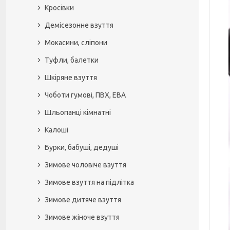
Кросівки
Демісезонне взуття
Мокасини, сліпони
Туфли, балетки
Шкіряне взуття
Чоботи гумові, ПВХ, ЕВА
Шльопанці кімнатні
Калоші
Бурки, бабуші, дедуші
Зимове чоловіче взуття
Зимове взуття на підлітка
Зимове дитяче взуття
Зимове жіноче взуття