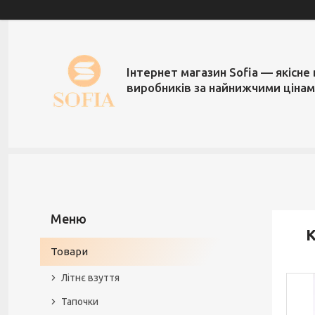
Інтернет магазин Sofia — якісне 
виробників за найнижчими ціна
К
Товари
Літнє взуття
Тапочки