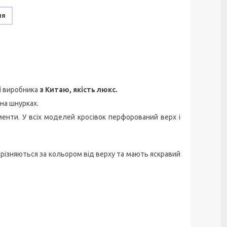
ня
і
виробника
з Китаю, якість люкс.
 на шнурках.
менти. У всіх моделей кросівок перфорований верх і
різняються за кольором від верху та мають яскравий