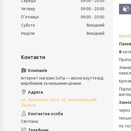
Середа
09:00
20:00
Четвер
09:00
20:00
Пʼятниця
09:00
20:00
Субота
Вихідний
Неділя
Вихідний
Кросі
Паков
В
кате
Пропо
Зовні
невел
Інтернет магазин Sofia — якісне взуття від
Кросі
виробників за низькими цінами
Підош
вигля
ул. Львовское шосе, 18, Хмельницький,
Замо
Україна
через
письм
Світлана
по тел