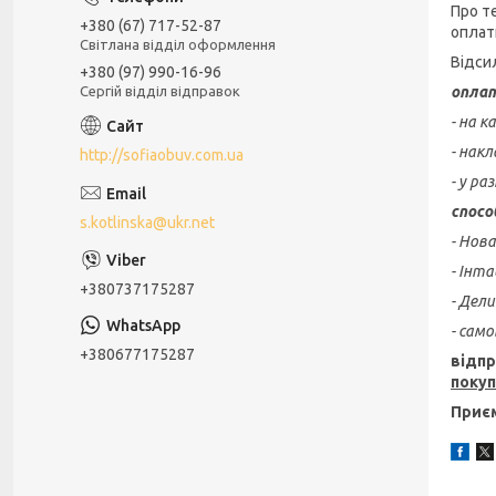
Про т
+380 (67) 717-52-87
оплат
Світлана відділ оформлення
Відси
+380 (97) 990-16-96
Сергій відділ відправок
оплат
- на 
- накл
http://sofiaobuv.com.ua
- у ра
спосо
s.kotlinska@ukr.net
- Нов
- Інт
+380737175287
- Дел
- сам
+380677175287
відпр
поку
Приєм