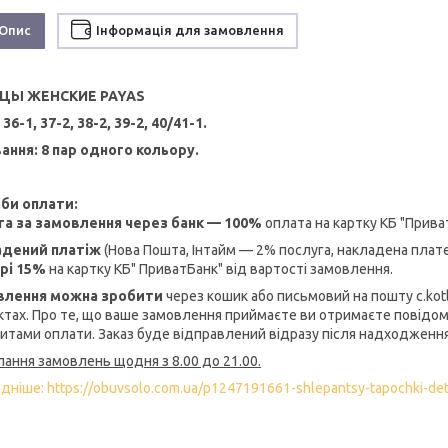
Опис
Інформація для замовлення
ЦЫ ЖЕНСКИЕ PAYAS
36-1, 37-2, 38-2, 39-2, 40/41-1.
ання: 8 пар одного кольору.
би оплати:
а за замовлення через банк — 100%
оплата на картку КБ "Прива
адений платіж
(Нова Пошта, Інтайм — 2% послуга, накладена пла
рі 15%
на картку КБ" ПриватБанк" від вартості замовлення.
влення можна зробити
через кошик або письмовий на пошту c.kotli
ктах. Про те, що ваше замовлення приймаєте ви отримаєте повідом
зитами оплати. Заказ буде відправлений відразу після надходження
лання замовлень щодня з 8.00 до 21.00.
ніше: https://obuvsolo.com.ua/p1247191661-shlepantsy-tapochki-det