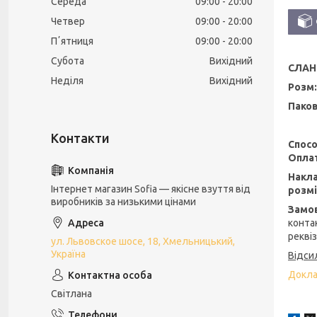
Середа
09:00
20:00
Четвер
09:00
20:00
Пʼятниця
09:00
20:00
Субота
Вихідний
CЛАН
Неділя
Вихідний
Розм: 
Паков
Спосо
Оплат
Накл
Інтернет магазин Sofia — якісне взуття від
розмі
виробників за низькими цінами
Замо
конта
рекві
ул. Львовское шосе, 18, Хмельницький,
Україна
Відси
Доклад
Світлана