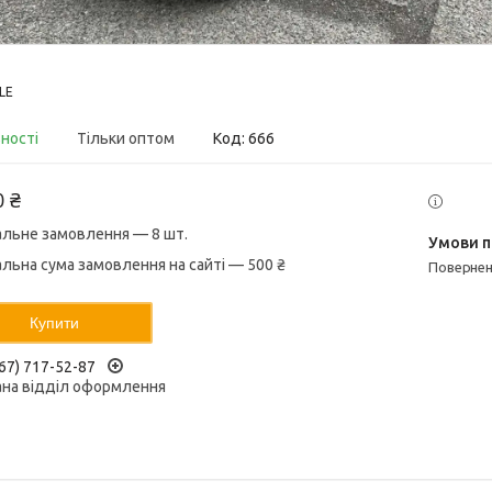
LE
вності
Тільки оптом
Код:
666
0 ₴
альне замовлення — 8 шт.
альна сума замовлення на сайті — 500 ₴
поверне
Купити
67) 717-52-87
ана відділ оформлення