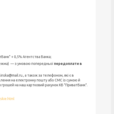
тБанк" + 0,5% Агентства Банка;
тежма) — з умовою попередньої
передоплати в
nska@mail.ru., а також за телефоном, які є в
лення на електронну пошту або СМС із сумою й
 грошей на наш картковий рахунок КБ "ПриватБанк".
skie.html