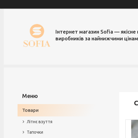
Інтернет магазин Sofia — якісне 
виробників за найнижчими ціна
С
Товари
Літнє взуття
Тапочки