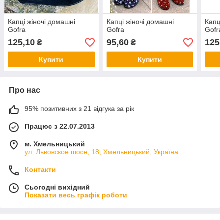
Капці жіночі домашні
Капці жіночі домашні
Капц
Gofra
Gofra
Gofr
125,10
95,60
125
₴
₴
Купити
Купити
Про нас
95% позитивних з 21 відгука за рік
Працює з 22.07.2013
м. Хмельницький
ул. Львовское шосе, 18, Хмельницький, Україна
Контакти
Сьогодні вихідний
Показати весь графік роботи