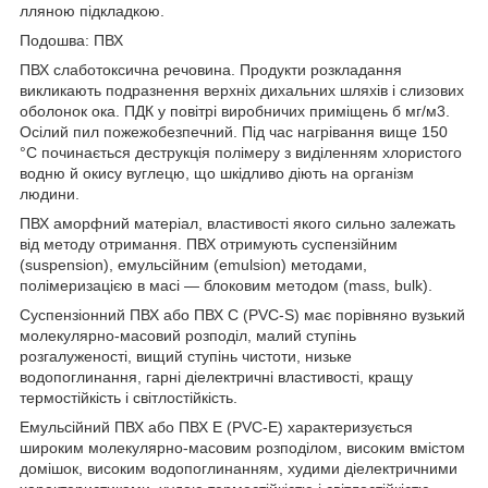
лляною підкладкою.
Подошва: ПВХ
ПВХ слаботоксична речовина. Продукти розкладання
викликають подразнення верхніх дихальних шляхів і слизових
оболонок ока. ПДК у повітрі виробничих приміщень б мг/м3.
Осілий пил пожежобезпечний. Під час нагрівання вище 150
°C починається деструкція полімеру з виділенням хлористого
водню й окису вуглецю, що шкідливо діють на організм
людини.
ПВХ аморфний матеріал, властивості якого сильно залежать
від методу отримання. ПВХ отримують суспензійним
(suspension), емульсійним (emulsion) методами,
полімеризацією в масі — блоковим методом (mass, bulk).
Суспензіонний ПВХ або ПВХ С (PVC-S) має порівняно вузький
молекулярно-масовий розподіл, малий ступінь
розгалуженості, вищий ступінь чистоти, низьке
водопоглинання, гарні діелектричні властивості, кращу
термостійкість і світлостійкість.
Емульсійний ПВХ або ПВХ Е (PVC-E) характеризується
широким молекулярно-масовим розподілом, високим вмістом
домішок, високим водопоглинанням, худими діелектричними