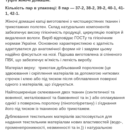
Кількість пар в упаковці: 8 пар — 37-2, 38-2, 39-2
, 40-1, 41-
1, 42-1.
Жіночі домашні капці виготовлені з чистошерстяних тканин і
трикотажних полотен. Склад натуральних компонентів
забезпечує високу гігієнічність продукції, циркуляцію повітря й
видалення вологи. Виріб відповідає ГОСТу та гігієнічним
нормам України. Основною характеристикою є здатність
адаптуватися до анатомічної форми ніг і завдяки цьому
надійно фіксується на нозі. Підошва виготовлена зі спіненого
ПВХ, що забезпечує м'якість і легкість виробу.
Матеріал верху: трикотаж дубльований поролоном (це
здвоювання і скріплення матеріалів за допомогою ниткових
строчок і клею або під тиском після обплавлення поверхні
одного з матеріалів, що з'єднується.
Найпоширеніше склеювання двох тканин (синтетичної та
вовняної, металізованої та бавовняної та ін.) або оплакування
однієї з поверхонь поролону (пінополіуретану) і з'єднання
його під тиском із тканиною або трикотажем.
Дублювання текстильних матеріалів застосовується для
надання текстильним матеріалам нових властивостей (водо-,
променепроникності, незминності та ін.)) і натуральною