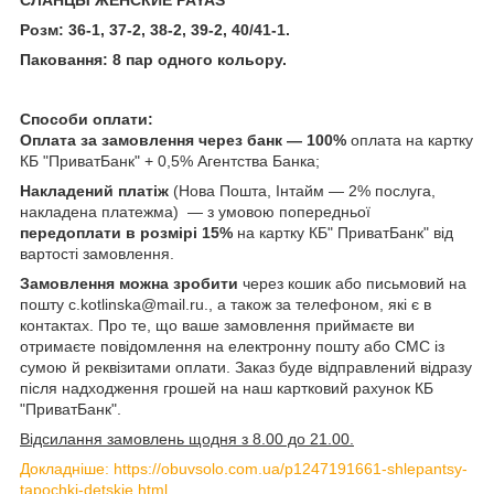
Розм: 36-1, 37-2, 38-2, 39-2, 40/41-1.
Паковання: 8 пар одного кольору.
Способи оплати:
Оплата за замовлення через банк — 100%
оплата на картку
КБ "ПриватБанк" + 0,5% Агентства Банка;
Накладений платіж
(Нова Пошта, Інтайм — 2% послуга,
накладена платежма) — з умовою попередньої
передоплати в розмірі 15%
на картку КБ" ПриватБанк" від
вартості замовлення.
Замовлення можна зробити
через кошик або письмовий на
пошту c.kotlinska@mail.ru., а також за телефоном, які є в
контактах. Про те, що ваше замовлення приймаєте ви
отримаєте повідомлення на електронну пошту або СМС із
сумою й реквізитами оплати. Заказ буде відправлений відразу
після надходження грошей на наш картковий рахунок КБ
"ПриватБанк".
Відсилання замовлень щодня з 8.00 до 21.00.
Докладніше: https://obuvsolo.com.ua/p1247191661-shlepantsy-
tapochki-detskie.html