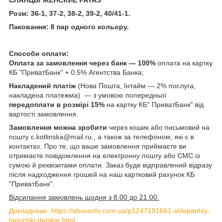
Розм: 36-1, 37-2, 38-2, 39-2, 40/41-1.
Паковання: 8 пар одного кольору.
Способи оплати:
Оплата за замовлення через банк — 100%
оплата на картку
КБ "ПриватБанк" + 0,5% Агентства Банка;
Накладений платіж
(Нова Пошта, Інтайм — 2% послуга,
накладена платежма) — з умовою попередньої
передоплати в розмірі 15%
на картку КБ" ПриватБанк" від
вартості замовлення.
Замовлення можна зробити
через кошик або письмовий на
пошту c.kotlinska@mail.ru., а також за телефоном, які є в
контактах. Про те, що ваше замовлення приймаєте ви
отримаєте повідомлення на електронну пошту або СМС із
сумою й реквізитами оплати. Заказ буде відправлений відразу
після надходження грошей на наш картковий рахунок КБ
"ПриватБанк".
Відсилання замовлень щодня з 8.00 до 21.00.
Докладніше: https://obuvsolo.com.ua/p1247191661-shlepantsy-
tapochki-detskie.html