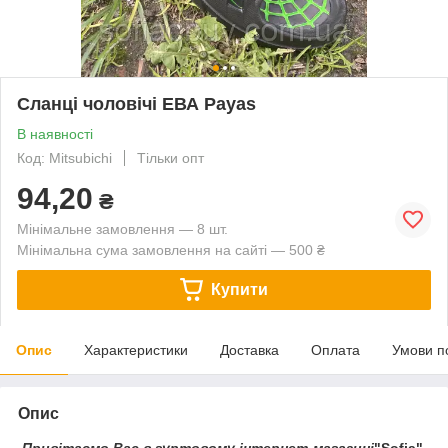
Сланці чоловічі ЕВА Payas
В наявності
Код: Mitsubichi
Тільки опт
94,20
₴
Мінімальне замовлення — 8 шт.
Мінімальна сума замовлення на сайті — 500 ₴
Купити
Опис
Характеристики
Доставка
Оплата
Умови п
Опис
Привітаємо Вас в гуртовому інтернет-магазині
"Sofia"
.