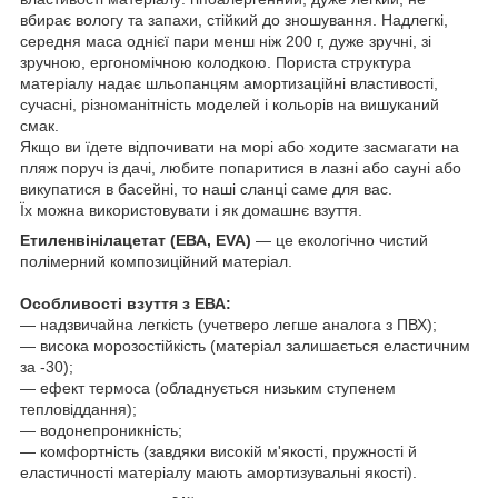
вбирає вологу та запахи, стійкий до зношування. Надлегкі,
середня маса однієї пари менш ніж 200 г, дуже зручні, зі
зручною, ергономічною колодкою. Пориста структура
матеріалу надає шльопанцям амортизаційні властивості,
сучасні, різноманітність моделей і кольорів на вишуканий
смак.
Якщо ви їдете відпочивати на морі або ходите засмагати на
пляж поруч із дачі, любите попаритися в лазні або сауні або
викупатися в басейні, то наші сланці саме для вас.
Їх можна використовувати і як домашнє взуття.
Етиленвінілацетат (ЕВА, EVA)
— це екологічно чистий
полімерний композиційний матеріал.
Особливості взуття з ЕВА:
― надзвичайна легкість (учетверо легше аналога з ПВХ);
― висока морозостійкість (матеріал залишається еластичним
за -30);
― ефект термоса (обладнується низьким ступенем
тепловіддання);
― водонепроникність;
— комфортність (завдяки високій м'якості, пружності й
еластичності матеріалу мають амортизувальні якості).