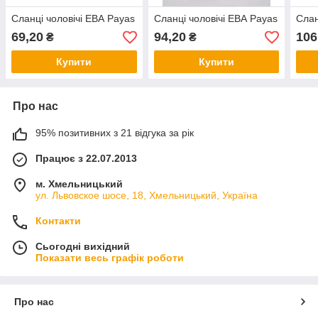
Сланці чоловічі ЕВА Payas
Сланці чоловічі ЕВА Payas
Слан
69,20
94,20
106
₴
₴
Купити
Купити
Про нас
95% позитивних з 21 відгука за рік
Працює з 22.07.2013
м. Хмельницький
ул. Львовское шосе, 18, Хмельницький, Україна
Контакти
Сьогодні вихідний
Показати весь графік роботи
Про нас