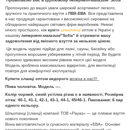
Пропонуємо до вашої уваги широкий асортимент легкого,
зручного та практичного взуття з
ПВХ-ЕВА
. Вся представлена
в нас продукція гарантована з високоякісної сировини на
обладнанні найкращих світових фірм-виробників. Немає
нічого простішого, ніж
ку
н
іти
шльопанці
оптом в Україні
у
нашому
інтернет-магазині
"Sofia" й отримати масу
задоволення від якісного взуття за низькою ціною.
Ця модель чудово підійде для лазні, саун
ы, басейну або
прогулянок морським узбережжям у літній період. Ви будите
приємно здивовані високим рівнем якості цієї моделі.
Модель
зроблена максимально відкритою, для вентиляції
повітря для комфортної експлуатації.
Купити сланці оптом недорого
можна в нас!!!
Пінка чоловіча. Модель —.
Колір чорний, синій устілка різна є в наявності. Розмірна
сітка: 40-1, 41-1, 42-1, 43-1, 44-1, 45/46-1. Паковання: 6 пар
одного кольору.
Шльопанці (сланці) компанії ТОВ «Payas» — це пляжне взуття
нового покоління.
Вона виготовляється із сучасного матеріалу «ЕВА». Основні
властивості матеріалу: гіпоалергенний, дуже легкий, не