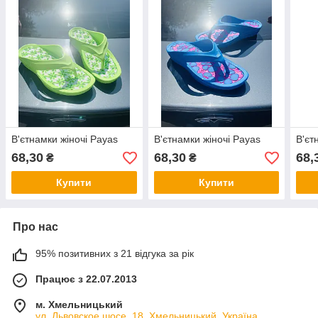
В'єтнамки жіночі Payas
В'єтнамки жіночі Payas
В'єт
68,30
68,30
68,
₴
₴
Купити
Купити
Про нас
95% позитивних з 21 відгука за рік
Працює з 22.07.2013
м. Хмельницький
ул. Львовское шосе, 18, Хмельницький, Україна