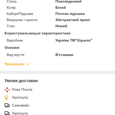
Стиль
Повсякденний
Колір
Білий
Каблук/Підошва
Плоска підошва
Візерунки і принти
Абстрактний принт
Стан
Новий
Користувальницькі характеристики
Виробник
Україна ТМ"Gipanis"
Основні
Вид взуття
В'єтнамки
Приховати
Умови доставки
Нова Пошта
Укрпошта
Самовивіз
Укрпошта