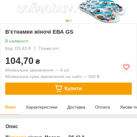
В'єтнамки жіночі ЕВА GS
В наявності
Код: DS 42-8
Тільки опт
104,70
₴
Мінімальне замовлення — 6 шт.
Мінімальна сума замовлення на сайті — 500 ₴
Купити
Опис
Характеристики
Доставка
Оплата
Умови п
Опис
В'
єтнамка
жіноча. Модель — DS 42-8.