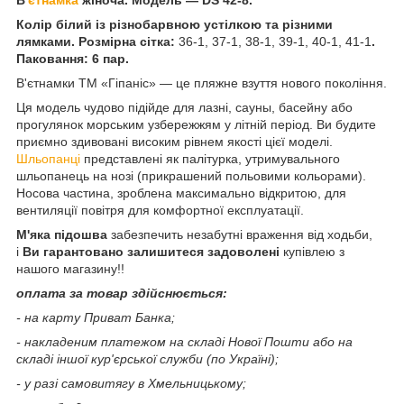
Колір білий із різнобарвною устілкою та різними
лямками. Розмірна сітка:
36-1, 37-1, 38-1, 39-1, 40-1, 41-1
.
Паковання: 6 пар.
В'єтнамки ТМ «Гіпаніс» — це пляжне взуття нового покоління.
Ця модель чудово підійде для лазні, саун
ы, басейну або
прогулянок морським узбережжям у літній період. Ви будите
приємно здивовані високим рівнем якості цієї моделі.
Шльопанці
представлені як палітурка, утримувального
шльопанець на нозі (прикрашений польовими кольорами).
Носова частина, зроблена максимально відкритою, для
вентиляції повітря для комфортної експлуатації.
М'яка підошва
забезпечить незабутні враження від ходьби,
і
Ви гарантовано залишитеся задоволені
купівлею з
нашого магазину!!
оплата за товар здійснюється:
- на карту Приват Банка;
- накладеним платежом на складі Нової Пошти або на
складі іншої кур'єрської служби (по Україні);
- у разі самовитягу в Хмельницькому;