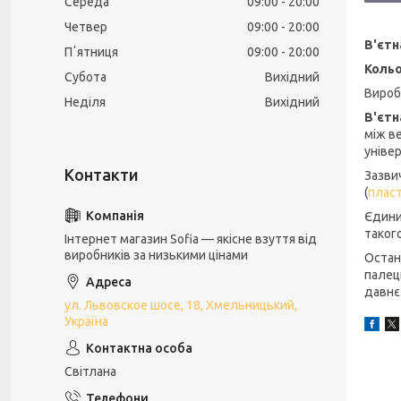
Середа
09:00
20:00
Четвер
09:00
20:00
В'єтн
Пʼятниця
09:00
20:00
Кольо
Субота
Вихідний
Вироб
Неділя
Вихідний
В'єт
між в
універ
Зазви
(
пласт
Єдини
таког
Інтернет магазин Sofia — якісне взуття від
виробників за низькими цінами
Остан
палец
давнє
ул. Львовское шосе, 18, Хмельницький,
Україна
Світлана