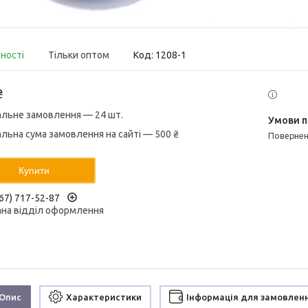
вності
Тільки оптом
Код:
1208-1
₴
альне замовлення — 24 шт.
альна сума замовлення на сайті — 500 ₴
поверне
Купити
67) 717-52-87
ана відділ оформлення
Опис
Характеристики
Інформація для замовлен