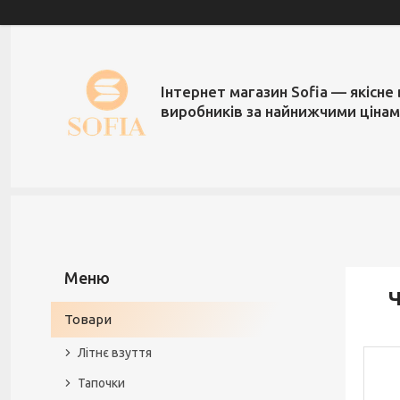
Інтернет магазин Sofia — якісне 
виробників за найнижчими ціна
Ч
Товари
Літнє взуття
Тапочки