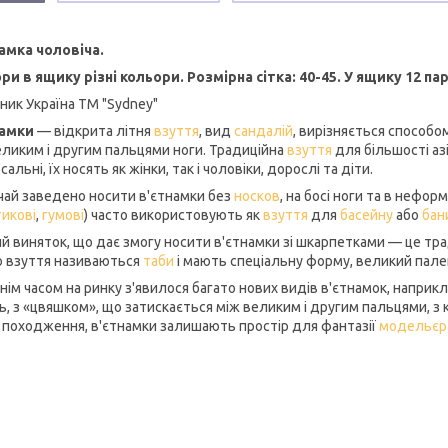
амка чоловіча.
ри в ящику різні кольори. Розмірна сітка: 40-45. У ящику 12 па
ник Україна ТМ "Sydney"
намки
— відкрита літня
взуття
, вид
сандалій
, вирізняється способом
еликим і другим пальцями ноги. Традиційна
взуття
для більшості аз
сальні, їх носять як жінки, так і чоловіки, дорослі та діти.
чай заведено носити в'єтнамки без
носков
, на босі ноги та в нефо
икові
,
гумові
) часто використовують як
взуття
для
басейну
або
бан
й виняток, що дає змогу носити в'єтнамки зі шкарпетками — це тр
о взуття називаються
таби
і мають спеціальну форму, великий палец
нім часом на ринку з'явилося багато нових видів в'єтнамок, напри
ь, з «цвяшком», що затискається між великим і другим пальцями, 
 походження, в'єтнамки залишають простір для фантазії
модельєр