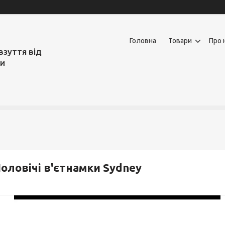
Головна
Товари
Про 
взуття від
ми
оловічі в'єтнамки Sydney