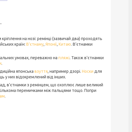
р.
 кріплення на нозі: ремінці (зазвичай два) проходять
ійських країн:
В'єтнаму
,
Японії
,
Китаю
. В'єтнамки
рмальних умовах, переважно на
пляжі
. Також в'єтнамки
и
.
адиційна японська
взуття
, например дзорі.
Носки
для
ь у них відокремлений від інших.
клад, в'єтнамки з ремінцем, що охоплює лише великий
з кількома перемичками між пальцями тощо. Попри
ам
.