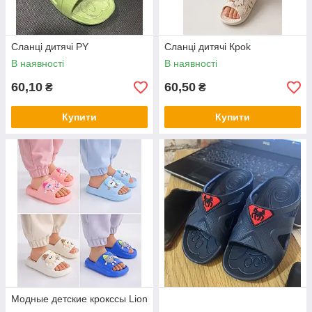
Cланці дитячі PY
Cланці дитячі Кроk
В наявності
В наявності
60,10
60,50
₴
₴
Купити
Купити
Модные детские крокссы Lion