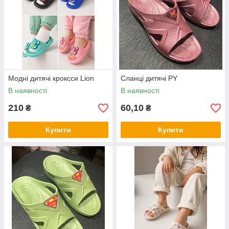
Модні дитячі кроксси Lion
Cланці дитячі PY
В наявності
В наявності
210
60,10
₴
₴
Купити
Купити