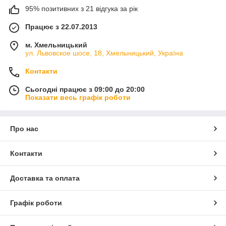
обслуговування
і
максимально
доступні
ціни
.
Ви
з
гідно
оцініть
95% позитивних з 21 відгука за рік
простоту
використання
нашого
сервісу
і
висока
якість
взуття
.
Наша
компанія
вже
багато
років
працює
в
цієї
сфері
і
змогла
знайти
Працює з 22.07.2013
ідеальний
механізм
обслуговування
клієнтів
.
З
всім
потрібних
вас
м. Хмельницький
питань
звертайтеся
з
телефонах
:
ул. Львовское шосе, 18, Хмельницький, Україна
+380677175287
Світлана
Контакти
+380950796330
+380979901696
Сергій
Сьогодні працює з 09:00 до 20:00
Показати весь графік роботи
viber +380737175287
пишіть
на
електронну
пошту s.kotlinska@ukr.net
Про нас
оплата
за
товар
здійснюється
:
-
на
карту
Приват
Банку
;
Контакти
-
з
платежем
на
складі
Нової
Пошта
або
на
складі
інший
кур'єрською
служби
(
з
Україні
);
Доставка та оплата
-
при
самовивезенні
в
Хмельницькому
;
способи
доставки
:
Графік роботи
-
Нова
Пошта
-
Інтайм