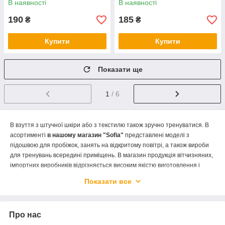
В наявності
В наявності
190
185
₴
₴
Купити
Купити
Показати ще
1
/ 6
В
взуття
з
штучної
шкіри
або
з
текстилю
також
зручно
тренуватися
.
В
асортименті
в
нашому
магазин
"So
fia
"
представлені
моделі
з
підошвою
для
пробіжок
,
занять
на
відкритому
повітрі
,
а
також
вироби
для
тренувань
всередині
приміщень
.
В
магазин
продукція
вітчизняних
,
імпортних
виробників
відрізняється
високим
якістю
виготовлення
і
цікавим
дизайном
.
Показати все
Ми
уважно
ставимося
до
кожному
клієнтові
.
Після
оформлення
вами
покупки
наші
співробітники
запаковують
взуття
і
відправляють
її
в
той
ж
день
.
Кожен
клієнт
одержує
куплену
модель
вже
за
кілька
днів
.
Ми
Про нас
пропонуємо
ви
кращі
умови
співробітництва
,
високий
рівень