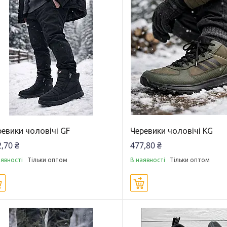
евики чоловічі GF
Черевики чоловічі KG
,70 ₴
477,80 ₴
аявності
Тільки оптом
В наявності
Тільки оптом
Купити
Купити