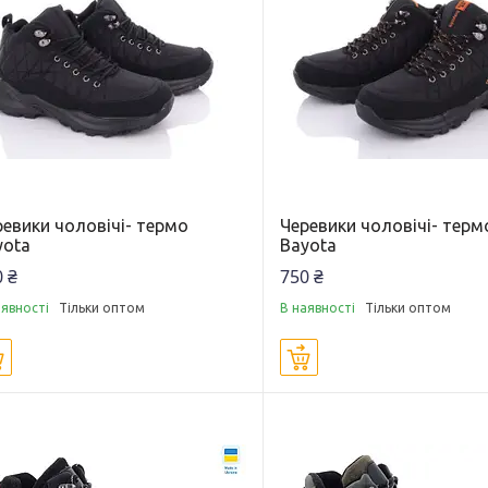
ревики чоловічі- термо
Черевики чоловічі- терм
yota
Bayota
 ₴
750 ₴
аявності
Тільки оптом
В наявності
Тільки оптом
Купити
Купити