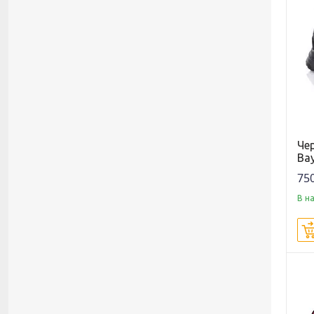
Че
Ba
750
В н