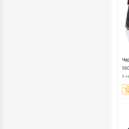
Че
560
В н