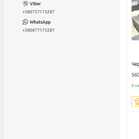
+380737175287
+380677175287
Чер
560
В н