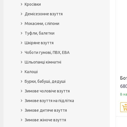
Кросівки
Демісезонне взуття
Мокасини, сліпони
Туфли, балетки
Шкіряне взуття
Чоботи гумові, ПВХ, ЕВА
Шльопанці кімнатні
Калоші
Бо
Бурки, бабуші, дедуші
680
Зимове чоловіче взуття
В н
Зимове взуття на підлітка
Зимове дитяче взуття
Зимове жіноче взуття